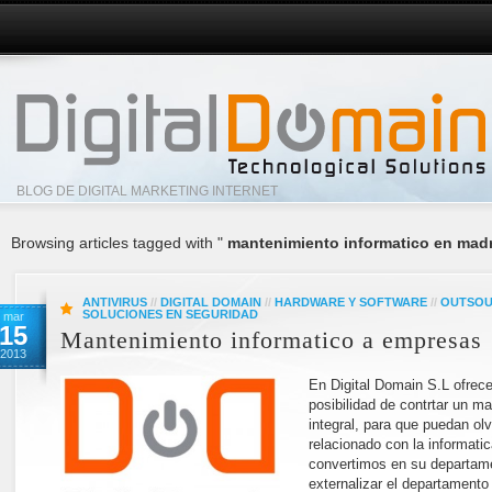
BLOG DE DIGITAL MARKETING INTERNET
Browsing articles tagged with "
mantenimiento informatico en mad
ANTIVIRUS
//
DIGITAL DOMAIN
//
HARDWARE Y SOFTWARE
//
OUTSOU
SOLUCIONES EN SEGURIDAD
mar
15
Mantenimiento informatico a empresas
2013
En Digital Domain S.L ofrec
posibilidad de contrtar un m
integral, para que puedan ol
relacionado con la informatic
convertimos en su departame
externalizar el departamento