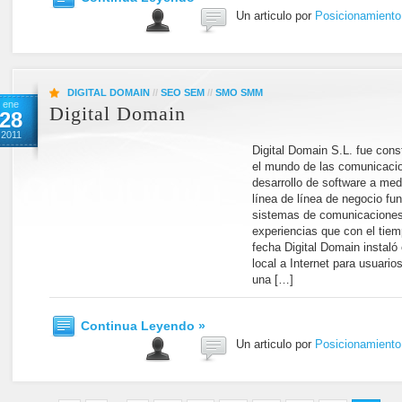
Un articulo por
Posicionamient
DIGITAL DOMAIN
//
SEO SEM
//
SMO SMM
ene
Digital Domain
28
2011
Digital Domain S.L. fue cons
el mundo de las comunicacion
desarrollo de software a med
línea de línea de negocio fu
sistemas de comunicaciones
experiencias que con el tiem
fecha Digital Domain instal
local a Internet para usuari
una […]
Continua Leyendo »
Un articulo por
Posicionamient