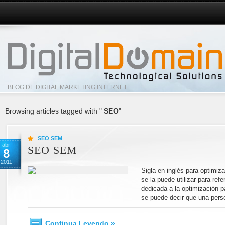
BLOG DE DIGITAL MARKETING INTERNET
Browsing articles tagged with "
SEO
"
SEO SEM
abr
SEO SEM
8
2011
Sigla en inglés para optimi
se la puede utilizar para re
dedicada a la optimización p
se puede decir que una pers
Continua Leyendo »