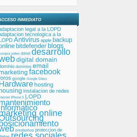
ACCESO INMEDIATO
adaptacion legal a la LOPD
adaptacion tecnologica a la
Antivirus
backup
LOPD
apple
blogs
online
bitdefender
desarrollo
ddnet
compra online
web
digital domain
email
dominio
dominios
facebook
marketing
foros
google
Google Glass
Hardware
hosting
housing
instalacion de redes
LOPD
internet
iPhone 5
mantenimiento
informatico
marketing online
Outsourcing
posicionamiento
web
proteccion de
prestashop
redes sociales
datos