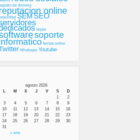
registro de dominio
reputacion online
SEO
SEM
seguridad
servidores
dedicados
skype
software
soporte
informatico
tienda online
Twitter
Youtube
Whatsapp
agosto 2026
L
M
X
J
V
S
D
1
2
3
4
5
6
7
8
9
10
11
12
13
14
15
16
17
18
19
20
21
22
23
24
25
26
27
28
29
30
31
« ene