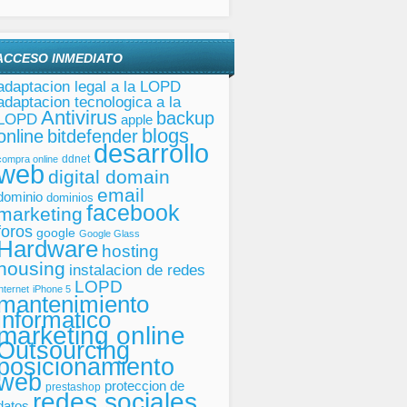
ACCESO INMEDIATO
adaptacion legal a la LOPD
adaptacion tecnologica a la
Antivirus
backup
LOPD
apple
blogs
online
bitdefender
desarrollo
ddnet
compra online
web
digital domain
email
dominio
dominios
facebook
marketing
foros
google
Google Glass
Hardware
hosting
housing
instalacion de redes
LOPD
internet
iPhone 5
mantenimiento
informatico
marketing online
Outsourcing
posicionamiento
web
proteccion de
prestashop
redes sociales
datos