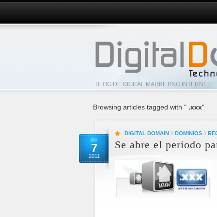
BLOG DE DIGITAL MARKETING INTERNET
Browsing articles tagged with "
.xxx
"
DIGITAL DOMAIN
//
DOMINIOS
//
RE
dic
Se abre el periodo pa
7
2011