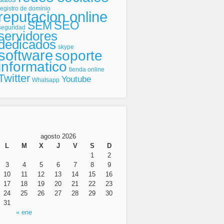
registro de dominio
reputacion online
SEO
SEM
seguridad
servidores
dedicados
skype
software
soporte
informatico
tienda online
Twitter
Youtube
Whatsapp
agosto 2026
L
M
X
J
V
S
D
1
2
3
4
5
6
7
8
9
10
11
12
13
14
15
16
17
18
19
20
21
22
23
24
25
26
27
28
29
30
31
« ene