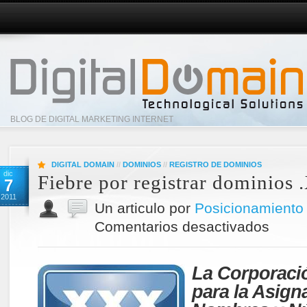
BLOG DE DIGITAL MARKETING INTERNET
DIGITAL DOMAIN
//
DOMINIOS
//
REGISTRO DE DOMINIOS
dic
Fiebre por registrar dominios
7
2011
Un articulo por
Posicionamient
Comentarios desactivados
La Corporació
para la Asign