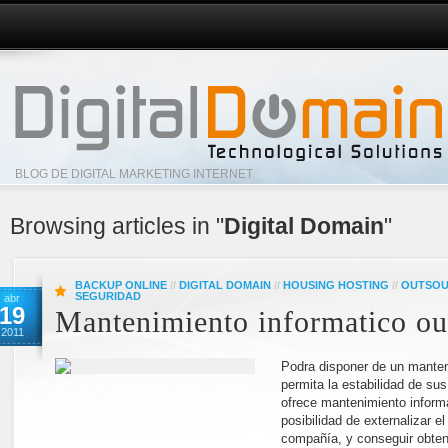
BLOG DE DIGITAL MARKETING INTERNET
Browsing articles in "
Digital Domain
"
BACKUP ONLINE
//
DIGITAL DOMAIN
//
HOUSING HOSTING
//
OUTSOU
SEGURIDAD
abr
19
Mantenimiento informatico ou
2011
Podra disponer de un manten
permita la estabilidad de su
ofrece mantenimiento informa
posibilidad de externalizar e
compañía, y conseguir obten