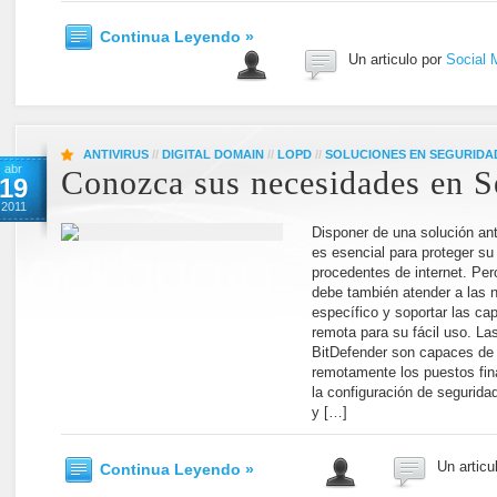
Continua Leyendo »
Un articulo por
Social 
ANTIVIRUS
//
DIGITAL DOMAIN
//
LOPD
//
SOLUCIONES EN SEGURIDA
abr
Conozca sus necesidades en S
19
2011
Disponer de una solución ant
es esencial para proteger s
procedentes de internet. Per
debe también atender a las 
específico y soportar las ca
remota para su fácil uso. La
BitDefender son capaces de a
remotamente los puestos fina
la configuración de seguridad
y […]
Un articu
Continua Leyendo »