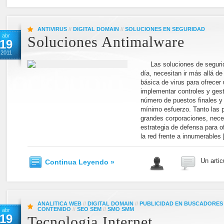
ANTIVIRUS
//
DIGITAL DOMAIN
//
SOLUCIONES EN SEGURIDAD
abr
Soluciones Antimalware
19
2011
Las soluciones de segurid
día, necesitan ir más allá de
básica de virus para ofrecer
implementar controles y gest
número de puestos finales y 
mínimo esfuerzo. Tanto las
grandes corporaciones, nece
estrategia de defensa para o
la red frente a innumerables
Un artic
Continua Leyendo »
ANALITICA WEB
//
DIGITAL DOMAIN
//
PUBLICIDAD EN BUSCADORES
CONTENIDO
//
SEO SEM
//
SMO SMM
abr
19
Tecnologia Internet