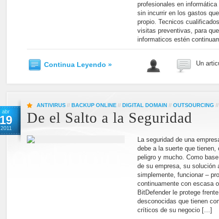
profesionales en informática 
sin incurrir en los gastos qu
propio. Tecnicos cualificad
visitas preventivas, para q
informaticos estén continua
Un artic
Continua Leyendo »
ANTIVIRUS
//
BACKUP ONLINE
//
DIGITAL DOMAIN
//
OUTSOURCING
/
abr
De el Salto a la Seguridad
19
2011
La seguridad de una empres
debe a la suerte que tienen, 
peligro y mucho. Como base 
de su empresa, su solución 
simplemente, funcionar – pro
continuamente con escasa o 
BitDefender le protege fren
desconocidas que tienen com
críticos de su negocio […]