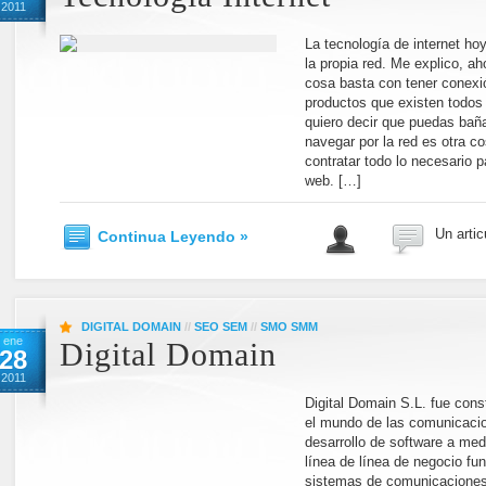
2011
La tecnología de internet ho
la propia red. Me explico, ah
cosa basta con tener conexió
productos que existen todos
quiero decir que puedas baña
navegar por la red es otra c
contratar todo lo necesario pa
web. […]
Un artic
Continua Leyendo »
DIGITAL DOMAIN
//
SEO SEM
//
SMO SMM
ene
Digital Domain
28
2011
Digital Domain S.L. fue cons
el mundo de las comunicacion
desarrollo de software a med
línea de línea de negocio fu
sistemas de comunicaciones