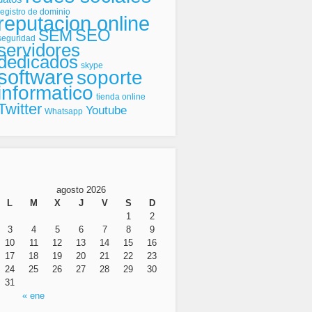
registro de dominio
reputacion online
SEO
SEM
seguridad
servidores
dedicados
skype
software
soporte
informatico
tienda online
Twitter
Youtube
Whatsapp
agosto 2026
L
M
X
J
V
S
D
1
2
3
4
5
6
7
8
9
10
11
12
13
14
15
16
17
18
19
20
21
22
23
24
25
26
27
28
29
30
31
« ene