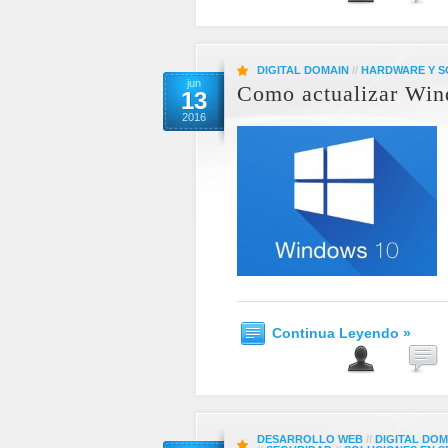
DIGITAL DOMAIN
//
HARDWARE Y 
jun
Como actualizar Win
13
2016
Continua Leyendo »
DESARROLLO WEB
//
DIGITAL DOM