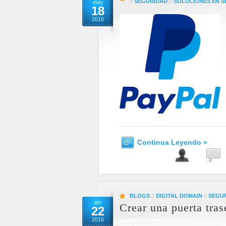
//
SEGURIDAD
//
SOLUCIONES EN 
may
18
2016
Continua Leyendo »
BLOGS
//
DIGITAL DOMAIN
//
SEGU
abr
Crear una puerta tra
22
2016