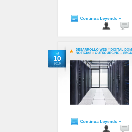
Continua Leyendo »
DESARROLLO WEB
//
DIGITAL DOM
NOTICIAS
//
OUTSOURCING
//
SEGU
jul
10
2016
Continua Leyendo »