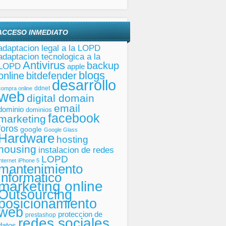
ACCESO INMEDIATO
adaptacion legal a la LOPD
adaptacion tecnologica a la
Antivirus
backup
LOPD
apple
blogs
online
bitdefender
desarrollo
ddnet
compra online
web
digital domain
email
dominio
dominios
facebook
marketing
foros
google
Google Glass
Hardware
hosting
housing
instalacion de redes
LOPD
internet
iPhone 5
mantenimiento
informatico
marketing online
Outsourcing
posicionamiento
web
proteccion de
prestashop
redes sociales
datos