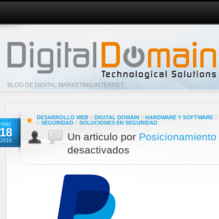
BLOG DE DIGITAL MARKETING INTERNET
DESARROLLO WEB
//
DIGITAL DOMAIN
//
HARDWARE Y SOFTWARE
//
//
SEGURIDAD
//
SOLUCIONES EN SEGURIDAD
may
18
Un articulo por
Posicionamiento
2016
desactivados