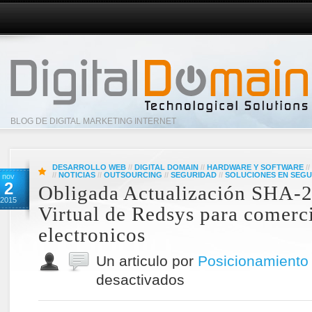
BLOG DE DIGITAL MARKETING INTERNET
DESARROLLO WEB
//
DIGITAL DOMAIN
//
HARDWARE Y SOFTWARE
//
//
NOTICIAS
//
OUTSOURCING
//
SEGURIDAD
//
SOLUCIONES EN SEG
nov
2
Obligada Actualización SHA-
2015
Virtual de Redsys para comerc
electronicos
Un articulo por
Posicionamiento
desactivados