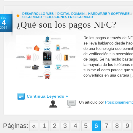
DESARROLLO WEB
//
DIGITAL DOMAIN
//
HARDWARE Y SOFTWARE
//
SEGURIDAD
//
SOLUCIONES EN SEGURIDAD
sep
4
¿Qué son los pagos NFC?
2014
De los pagos a través de NF
se lleva hablando desde hac
de una tecnología que permit
de verificación sin necesida
de pago. Se ha hecho bastan
la mayoría de los teléfonos 
subirse al carro parece que s
convertirlos en una cartera 
Continua Leyendo »
Un articulo por
Posicionamient
Páginas:
«
1
2
3
4
5
6
7
8
9