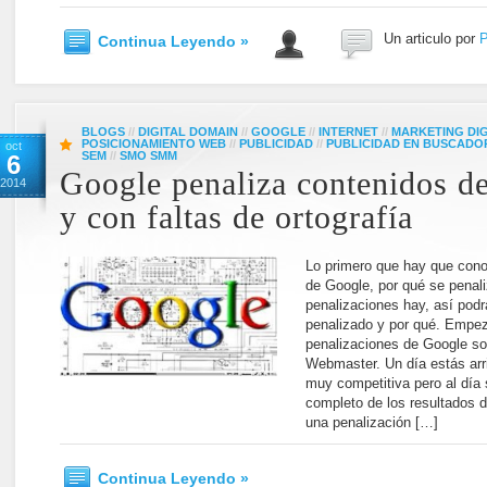
Un articulo por
P
Continua Leyendo »
BLOGS
//
DIGITAL DOMAIN
//
GOOGLE
//
INTERNET
//
MARKETING DIG
POSICIONAMIENTO WEB
//
PUBLICIDAD
//
PUBLICIDAD EN BUSCADO
oct
SEM
//
SMO SMM
6
Google penaliza contenidos de
2014
y con faltas de ortografía
Lo primero que hay que cono
de Google, por qué se penali
penalizaciones hay, así podrá
penalizado y por qué. Empe
penalizaciones de Google son
Webmaster. Un día estás arri
muy competitiva pero al día 
completo de los resultados 
una penalización […]
Continua Leyendo »