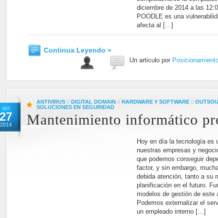
diciembre de 2014 a las 12:
POODLE es una vulnerabilida
afecta al […]
Continua Leyendo »
Un articulo por
Posicionamient
ANTIVIRUS
//
DIGITAL DOMAIN
//
HARDWARE Y SOFTWARE
//
OUTSOU
SOLUCIONES EN SEGURIDAD
oct
27
Mantenimiento informático pr
2014
Hoy en día la tecnología es
nuestras empresas y negocio
que podemos conseguir depe
factor, y sin embargo, mucha
debida atención, tanto a su
planificación en el futuro. 
modelos de gestión de este 
Podemos externalizar el ser
un empleado interno […]