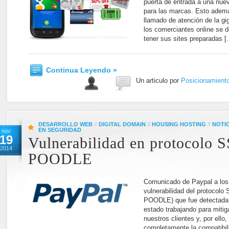
puerta de entrada a una nuev
para las marcas. Esto ademá
llamado de atención de la gig
los comerciantes online se 
tener sus sites preparadas 
Continua Leyendo »
Un articulo por
Posicionamient
DESARROLLO WEB
//
DIGITAL DOMAIN
//
HOUSING HOSTING
//
NOTI
EN SEGURIDAD
nov
19
Vulnerabilidad en protocolo 
2014
POODLE
Comunicado de Paypal a los 
vulnerabilidad del protocol
POODLE) que fue detectada 
estado trabajando para mitig
nuestros clientes y, por ello
completamente la compatibil