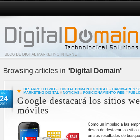
BLOG DE DIGITAL MARKETING INTERNET
Browsing articles in "
Digital Domain
"
DESARROLLO WEB
//
DIGITAL DOMAIN
//
GOOGLE
//
HARDWARE Y S
MARKETING DIGITAL
//
NOTICIAS
//
POSICIONAMIENTO WEB
//
PUBLI
nov
24
Google destacará los sitios w
2014
móviles
Como un impulso a las empr
deseo de destacar los sitio
en sus resultados de búsque