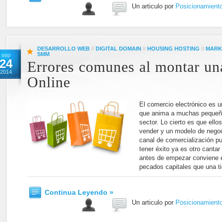
Un articulo por
Posicionamient
DESARROLLO WEB
//
DIGITAL DOMAIN
//
HOUSING HOSTING
//
MARK
SMM
sep
24
Errores comunes al montar un
2014
Online
El comercio electrónico es un
que anima a muchas pequeña
sector. Lo cierto es que ello
vender y un modelo de negoc
canal de comercialización p
tener éxito ya es otro canta
antes de empezar conviene es
pecados capitales que una t
Continua Leyendo »
Un articulo por
Posicionamient