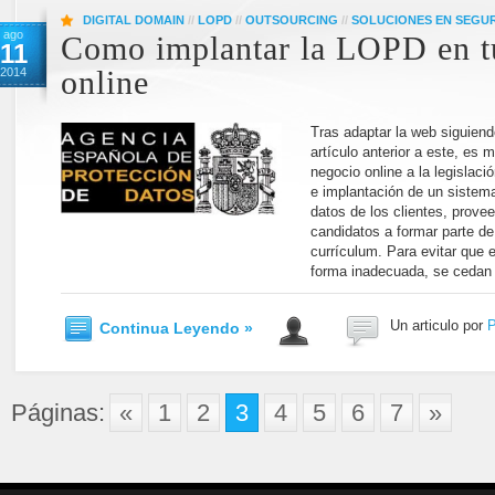
DIGITAL DOMAIN
//
LOPD
//
OUTSOURCING
//
SOLUCIONES EN SEGU
ago
Como implantar la LOPD en t
11
2014
online
Tras adaptar la web siguiend
artículo anterior a este, es
negocio online a la legislac
e implantación de un sistema
datos de los clientes, prove
candidatos a formar parte d
currículum. Para evitar que 
forma inadecuada, se cedan 
Un articulo por
P
Continua Leyendo »
Páginas:
«
1
2
3
4
5
6
7
»