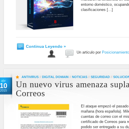
entorno doméstico, ocupando 
clasificaciones […]
Continua Leyendo »
Un articulo por
Posicionamient
ANTIVIRUS
//
DIGITAL DOMAIN
//
NOTICIAS
//
SEGURIDAD
//
SOLUCIO
abr
Un nuevo virus amenaza supl
10
2015
Correos
El ataque empezó el pasado 
mañana (hora española). Mil
cuentas de correo con el mi
certificado de Correos para 
podido ser entregado a su du