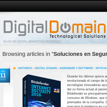
BLOG DE DIGITAL MARKETING INTERNET
Browsing articles in "
Soluciones en Segu
ANTIVIRUS
//
DIGITAL DOMAIN
//
HARDWARE Y SOFTWARE
//
NOTICIA
sep
11
Durante los últimos quince a
2015
revolucionado el campo de l
tecnologías innovadoras ayu
dar su forma actual al panor
Bitdefender es principalment
consumo de Windows, que in
premiados de la compañía. 
marcaron la tendencia en cua