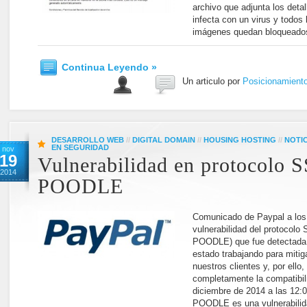
archivo que adjunta los detal
infecta con un virus y todos 
imágenes quedan bloqueados
Continua Leyendo »
Un articulo por
Posicionamient
DESARROLLO WEB
//
DIGITAL DOMAIN
//
HOUSING HOSTING
//
NOTI
EN SEGURIDAD
nov
19
Vulnerabilidad en protocolo 
2014
POODLE
Comunicado de Paypal a los 
vulnerabilidad del protocol
POODLE) que fue detectada 
estado trabajando para mitig
nuestros clientes y, por ello
completamente la compatibil
diciembre de 2014 a las 12:
POODLE es una vulnerabilida