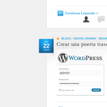
Continua Leyendo »
BLOGS
//
DIGITAL DOMAIN
//
SEGU
abr
Crear una puerta tra
22
2016