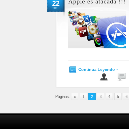
Apple es atacada !!!
22
2015
Continua Leyendo »
Páginas:
«
1
2
3
4
5
6