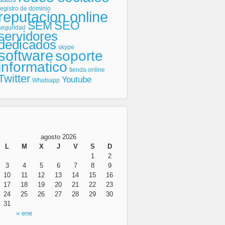
registro de dominio
reputacion online
SEO
SEM
seguridad
servidores
dedicados
skype
software
soporte
informatico
tienda online
Twitter
Youtube
Whatsapp
agosto 2026
L
M
X
J
V
S
D
1
2
3
4
5
6
7
8
9
10
11
12
13
14
15
16
17
18
19
20
21
22
23
24
25
26
27
28
29
30
31
« ene