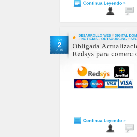
Continua Leyendo »
DESARROLLO WEB
//
DIGITAL DOM
//
NOTICIAS
//
OUTSOURCING
//
SE
nov
2
Obligada Actualizac
2015
Redsys para comercio
Continua Leyendo »