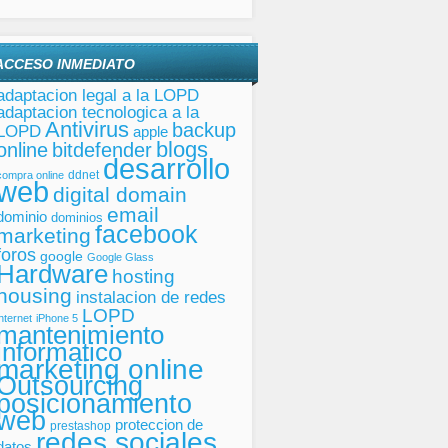
ACCESO INMEDIATO
adaptacion legal a la LOPD
adaptacion tecnologica a la
Antivirus
backup
LOPD
apple
blogs
online
bitdefender
desarrollo
ddnet
compra online
web
digital domain
email
dominio
dominios
facebook
marketing
foros
google
Google Glass
Hardware
hosting
housing
instalacion de redes
LOPD
internet
iPhone 5
mantenimiento
informatico
marketing online
Outsourcing
posicionamiento
web
proteccion de
prestashop
redes sociales
datos