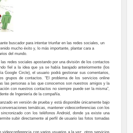
nte buscador para intentar triunfar en las redes sociales, un
enido mucho éxito y, lo más importante, plantar cara a
arios del mundo.
 las redes sociales apostando por una división de los contactos
ndo fiel a la idea que ya se había barajado anteriormente (los
a Google Circle), el usuario podrá gestionar sus comentarios,
es grupos de contactos. “El problema de los servicios online
as las personas a las que conocemos son nuestros amigos y la
ación con nuestros contactos no siempre puede ser la misma”,
dente de Ingeniería de la compañía.
lanzado en versión de prueba y está disponible únicamente bajo
ar conversaciones temáticas, mantener videoconferencias con los
sincronizado con los teléfonos Android, donde ya existe una
ermite subir directamente al perfil de usuario las fotos tomadas
 videoconferencia con varios usuarios a la vez, otros servicios