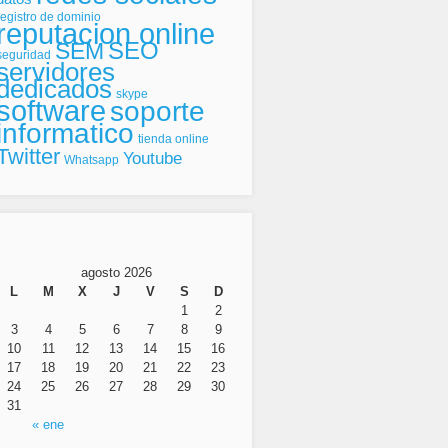
registro de dominio
reputacion online
SEO
SEM
seguridad
servidores
dedicados
skype
software
soporte
informatico
tienda online
Twitter
Youtube
Whatsapp
agosto 2026
L
M
X
J
V
S
D
1
2
3
4
5
6
7
8
9
10
11
12
13
14
15
16
17
18
19
20
21
22
23
24
25
26
27
28
29
30
31
« ene