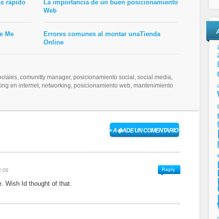
s rápido
La importancia de un buen posicionamiento
Web
de Me
Errores comunes al montar unaTienda
Online
iales, comunitty manager, posicionamiento social, social media,
eting en internet, networking, posicionamiento web, mantenimiento
+ A�ADE UN COMENTARIO
2:09
Wish Id thought of that.