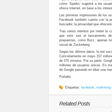
como ‘Sparks’ sugerirá a los usuar
ofrece Internet, en base a los inter
Las primeras impresiones de los us
Facebook también cuenta con la po
buscador, la privacidad que ofrece
Tras varios intentos por meter la 
que este sea el lanzamiento def
propuestas, como Buzz, apenas tuv
social de Zuckerberg.
Según los últimos datos, la red soc
Concretamente en mayo 157 millone
de 375 minutos. Por su parte, Googl
millones de usuarios únicos. En ma
de Google pasando en ellas una med
Portaltic
Etiquetas:
facebook
,
marketing 
Related Posts