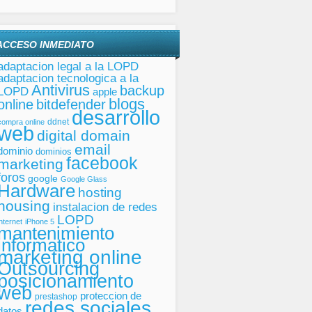
ACCESO INMEDIATO
adaptacion legal a la LOPD
adaptacion tecnologica a la
Antivirus
backup
LOPD
apple
blogs
online
bitdefender
desarrollo
ddnet
compra online
web
digital domain
email
dominio
dominios
facebook
marketing
foros
google
Google Glass
Hardware
hosting
housing
instalacion de redes
LOPD
internet
iPhone 5
mantenimiento
informatico
marketing online
Outsourcing
posicionamiento
web
proteccion de
prestashop
redes sociales
datos