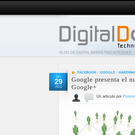
BLOG DE DIGITAL MARKETING INTERNET
FACEBOOK
//
GOOGLE
//
HARDWAR
jun
Google presenta el n
29
Google+
2011
Un articulo por
Posici