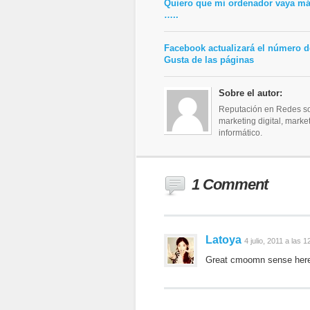
Quiero que mi ordenador vaya má
…..
Facebook actualizará el número 
Gusta de las páginas
Sobre el autor:
Reputación en Redes soc
marketing digital, mark
informático.
1 Comment
Latoya
4 julio, 2011 a las 1
Great cmoomn sense here. 