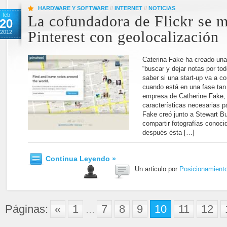
HARDWARE Y SOFTWARE
//
INTERNET
//
NOTICIAS
feb
La cofundadora de Flickr se 
20
2012
Pinterest con geolocalización
Caterina Fake ha creado una 
“buscar y dejar notas por to
saber si una start-up va a co
cuando está en una fase tan
empresa de Catherine Fake,
características necesarias p
Fake creó junto a Stewart But
compartir fotografías conoci
después ésta […]
Continua Leyendo »
Un articulo por
Posicionamient
Páginas:
«
1
...
7
8
9
10
11
12