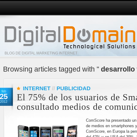
BLOG DE DIGITAL MARKETING INTERNET
Browsing articles tagged with "
desarrollo
INTERNET
//
PUBLICIDAD
feb
25
El 75% de los usuarios de Sm
2012
consultado medios de comuni
ComScore ha presentado un 
de medios en smartphones y 
ComScore, en Europa la pen
del 42% y en USA del 39%. 