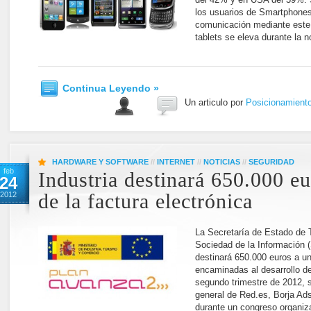
los usuarios de Smartphone
comunicación mediante este d
tablets se eleva durante la 
Continua Leyendo »
Un articulo por
Posicionamient
HARDWARE Y SOFTWARE
//
INTERNET
//
NOTICIAS
//
SEGURIDAD
feb
Industria destinará 650.000 e
24
2012
de la factura electrónica
La Secretaría de Estado de 
Sociedad de la Información (
destinará 650.000 euros a un
encaminadas al desarrollo de
segundo trimestre de 2012, s
general de Red.es, Borja Ad
durante un congreso organiza