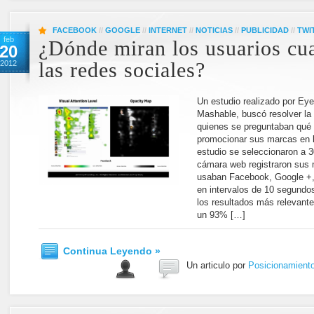
FACEBOOK
//
GOOGLE
//
INTERNET
//
NOTICIAS
//
PUBLICIDAD
//
TWI
feb
¿Dónde miran los usuarios cua
20
2012
las redes sociales?
Un estudio realizado por Ey
Mashable, buscó resolver l
quienes se preguntaban qué t
promocionar sus marcas en l
estudio se seleccionaron a 
cámara web registraron sus 
usaban Facebook, Google +, 
en intervalos de 10 segundos
los resultados más relevant
un 93% […]
Continua Leyendo »
Un articulo por
Posicionamient