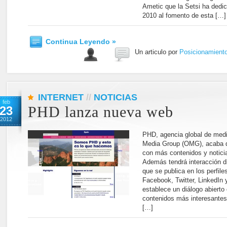
Ametic que la Setsi ha dedi
2010 al fomento de esta […]
Continua Leyendo »
Un articulo por
Posicionamient
INTERNET
//
NOTICIAS
feb
23
PHD lanza nueva web
2012
PHD, agencia global de med
Media Group (OMG), acaba d
con más contenidos y noticia
Además tendrá interacción di
que se publica en los perfil
Facebook, Twitter, LinkedIn
establece un diálogo abierto 
contenidos más interesantes 
[…]