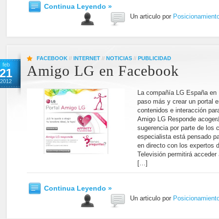
Continua Leyendo »
Un articulo por
Posicionamient
FACEBOOK
//
INTERNET
//
NOTICIAS
//
PUBLICIDAD
feb
Amigo LG en Facebook
21
2012
La compañía LG España en F
paso más y crear un portal
contenidos e interacción pa
Amigo LG Responde acogerá c
sugerencia por parte de los 
especialista está pensado p
en directo con los expertos 
Televisión permitirá acceder
[…]
Continua Leyendo »
Un articulo por
Posicionamient