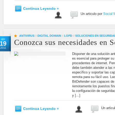
Continua Leyendo »
Un articulo por
Social 
ANTIVIRUS
//
DIGITAL DOMAIN
//
LOPD
//
SOLUCIONES EN SEGURIDA
abr
Conozca sus necesidades en S
19
2011
Disponer de una solución ant
es esencial para proteger s
procedentes de internet. Per
debe también atender a las 
específico y soportar las ca
remota para su fácil uso. La
BitDefender son capaces de a
remotamente los puestos fina
la configuración de seguridad
y […]
Un articu
Continua Leyendo »