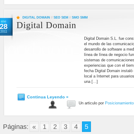
DIGITAL DOMAIN
//
SEO SEM
//
SMO SMM
ene
Digital Domain
28
2011
Digital Domain S.L. fue cons
el mundo de las comunicacion
desarrollo de software a med
línea de línea de negocio fu
sistemas de comunicaciones
experiencias que con el tiem
fecha Digital Domain instal
local a Internet para usuari
una […]
Continua Leyendo »
Un articulo por
Posicionamient
Páginas:
«
1
2
3
4
5