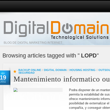
BLOG DE DIGITAL MARKETING INTERNET
Browsing articles tagged with "
LOPD
"
BACKUP ONLINE
//
DIGITAL DOMAIN
//
HOUSING HOSTING
//
OUTSOU
SEGURIDAD
abr
19
Mantenimiento informatico ou
2011
Podra disponer de un manten
permita la estabilidad de su
ofrece mantenimiento informa
posibilidad de externalizar e
compañía, y conseguir obten