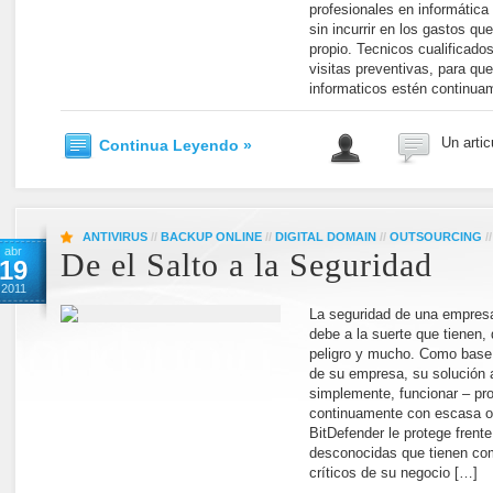
profesionales en informática 
sin incurrir en los gastos qu
propio. Tecnicos cualificad
visitas preventivas, para q
informaticos estén continua
Un artic
Continua Leyendo »
ANTIVIRUS
//
BACKUP ONLINE
//
DIGITAL DOMAIN
//
OUTSOURCING
/
abr
De el Salto a la Seguridad
19
2011
La seguridad de una empres
debe a la suerte que tienen, 
peligro y mucho. Como base 
de su empresa, su solución 
simplemente, funcionar – pro
continuamente con escasa o 
BitDefender le protege fren
desconocidas que tienen com
críticos de su negocio […]