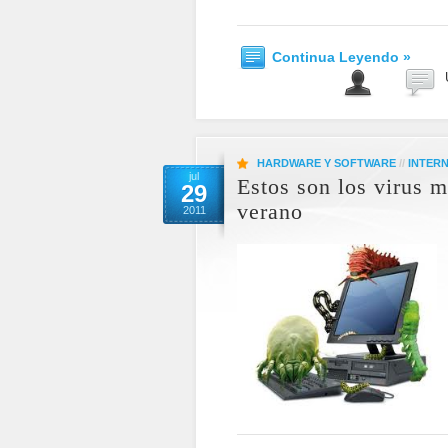
Continua Leyendo »
HARDWARE Y SOFTWARE
//
INTER
jul
Estos son los virus m
29
verano
2011