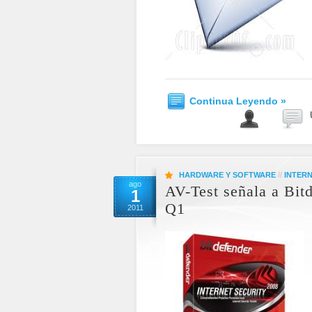
Continua Leyendo »
HARDWARE Y SOFTWARE
//
INTER
ago
AV-Test señala a Bit
1
Q1
2011