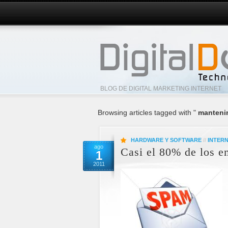
BLOG DE DIGITAL MARKETING INTERNET
Browsing articles tagged with "
mantenim
HARDWARE Y SOFTWARE
//
INTER
ago
Casi el 80% de los e
1
2011