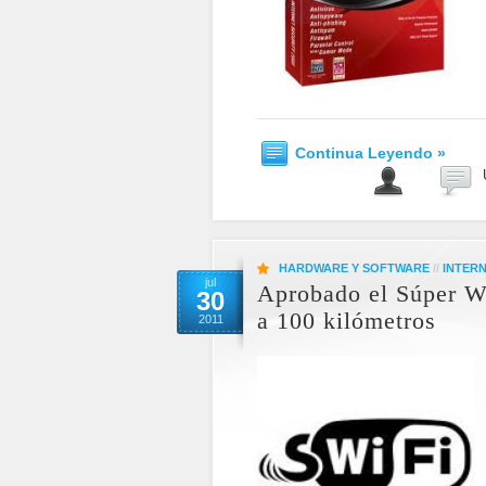
Continua Leyendo »
HARDWARE Y SOFTWARE
//
INTER
jul
Aprobado el Súper W
30
a 100 kilómetros
2011