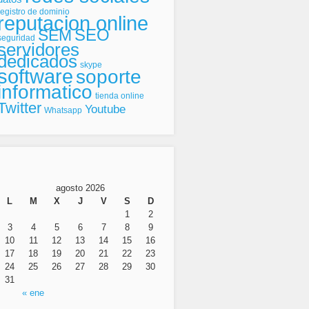
registro de dominio
reputacion online
SEO
SEM
seguridad
servidores
dedicados
skype
software
soporte
informatico
tienda online
Twitter
Youtube
Whatsapp
agosto 2026
L
M
X
J
V
S
D
1
2
3
4
5
6
7
8
9
10
11
12
13
14
15
16
17
18
19
20
21
22
23
24
25
26
27
28
29
30
31
« ene