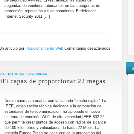
de seguridad AV-Test. El test analizó las suites de
seguridad de veintidós fabricantes en las categorías de
protección, reparación y funcionamiento. Bitdefender
Internet Security 2011 […]
Un articulo por
Posicionamiento Web
Comentarios desactivados
NET
//
NOTICIAS
//
SEGURIDAD
iFi capaz de proporcionar 22 megas
Nuevo paso para acabar con la llamada “brecha digital”. La
IEEE, organización técnica dedicada a la aprobación de
estándares de telecomunicación, ha aprobado el nuevo
sistema de conexión Wi-Fi de alta velocidad IEEE 802.22,
que permite crear puntos de acceso con radios de alcance
de 100 kilómetros y velocidades de hasta 22 Mbps. La
agencia Europa Press se hace eco de la aprobación del