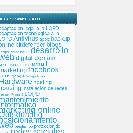
ACCESO INMEDIATO
adaptacion legal a la LOPD
adaptacion tecnologica a la
Antivirus
backup
LOPD
apple
blogs
online
bitdefender
desarrollo
ddnet
compra online
web
digital domain
email
dominio
dominios
facebook
marketing
foros
google
Google Glass
Hardware
hosting
housing
instalacion de redes
LOPD
internet
iPhone 5
mantenimiento
informatico
marketing online
Outsourcing
posicionamiento
web
proteccion de
prestashop
redes sociales
datos