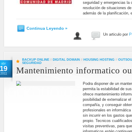
seguridad y emergencias la c
resolución de situaciones de
además de la planificación, 
Continua Leyendo »
Un articulo por
P
BACKUP ONLINE
//
DIGITAL DOMAIN
//
HOUSING HOSTING
//
OUTSOU
SEGURIDAD
abr
19
Mantenimiento informatico ou
2011
Podra disponer de un manten
permita la estabilidad de su
ofrece mantenimiento informa
posibilidad de externalizar e
compañía, y conseguir obten
profesionales en informática 
sin incurrir en los gastos qu
propio. Tecnicos cualificad
visitas preventivas, para q
informaticos estén continua