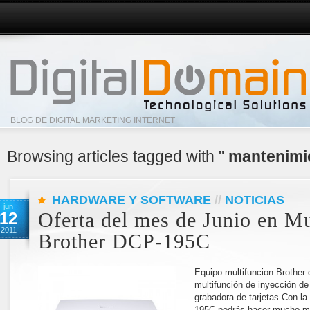
BLOG DE DIGITAL MARKETING INTERNET
Browsing articles tagged with "
mantenimie
HARDWARE Y SOFTWARE
//
NOTICIAS
jun
12
Oferta del mes de Junio en Mu
2011
Brother DCP-195C
Equipo multifuncion Brother
multifunción de inyección de 
grabadora de tarjetas Con la
195C podrás hacer mucho más