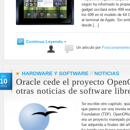
según ha informado la propia
gadget oscilará entre 499 eu
los 699 en el modelo de 64 G
al terminal de Apple. Sin e
desde […]
Continua Leyendo »
Un articulo por
Posicionamient
HARDWARE Y SOFTWARE
//
NOTICIAS
jun
10
Oracle cede el proyecto OpenO
2011
otras noticias de software libr
Se escribe otro capítulo, qui
que parece ser una novela 
Foundation (TDF). OpenOffice.
era un proyecto manejado p
fue adquirida a finales del a
ha tenido una buena reputac