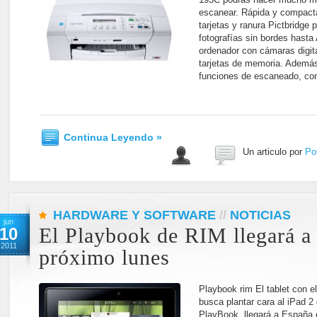
escanear. Rápida y compacta,
tarjetas y ranura Pictbridge 
fotografías sin bordes hasta
ordenador con cámaras digit
tarjetas de memoria. Además
funciones de escaneado, co
Continua Leyendo »
Un articulo por
Po
HARDWARE Y SOFTWARE
//
NOTICIAS
jun
10
El Playbook de RIM llegará a
2011
próximo lunes
Playbook rim El tablet con e
busca plantar cara al iPad 2
PlayBook, llegará a España e