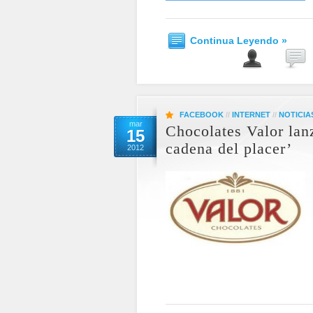
Continua Leyendo »
FACEBOOK
//
INTERNET
//
NOTICIA
mar
Chocolates Valor lan
15
cadena del placer’
2012