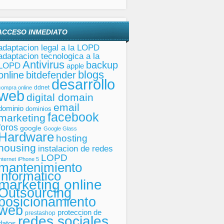
ACCESO INMEDIATO
adaptacion legal a la LOPD
adaptacion tecnologica a la
Antivirus
backup
LOPD
apple
blogs
online
bitdefender
desarrollo
ddnet
compra online
web
digital domain
email
dominio
dominios
facebook
marketing
foros
google
Google Glass
Hardware
hosting
housing
instalacion de redes
LOPD
internet
iPhone 5
mantenimiento
informatico
marketing online
Outsourcing
posicionamiento
web
proteccion de
prestashop
redes sociales
datos