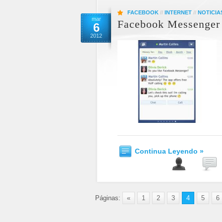
FACEBOOK
//
INTERNET
//
NOTICIA
mar
Facebook Messenger 
6
2012
Continua Leyendo »
Páginas:
«
1
2
3
4
5
6