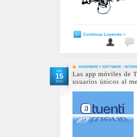
Continua Leyendo »
HARDWARE Y SOFTWARE
//
INTER
mar
Las app móviles de T
15
usuarios únicos al m
2012