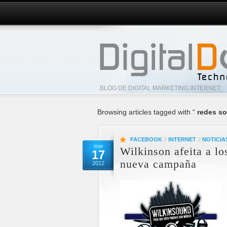
BLOG DE DIGITAL MARKETING INTERNET
Browsing articles tagged with "
redes so
FACEBOOK
//
INTERNET
//
NOTICIA
mar
Wilkinson afeita a lo
17
nueva campaña
2012