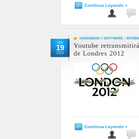
Continua Leyendo »
HARDWARE Y SOFTWARE
//
INTER
mar
Youtube retransmitir
19
de Londres 2012
2012
Continua Leyendo »