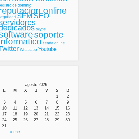
registro de dominio
reputacion online
SEO
SEM
seguridad
servidores
dedicados
skype
software
soporte
informatico
tienda online
Twitter
Youtube
Whatsapp
agosto 2026
L
M
X
J
V
S
D
1
2
3
4
5
6
7
8
9
10
11
12
13
14
15
16
17
18
19
20
21
22
23
24
25
26
27
28
29
30
31
« ene