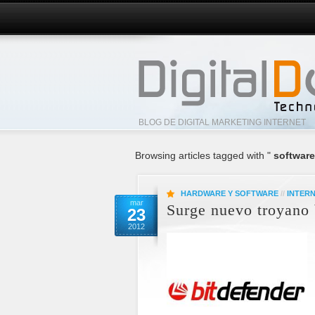
BLOG DE DIGITAL MARKETING INTERNET
Browsing articles tagged with "
software
HARDWARE Y SOFTWARE
//
INTER
mar
Surge nuevo troyano 
23
2012