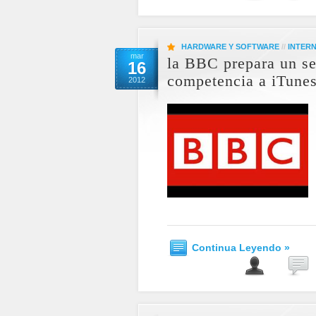
HARDWARE Y SOFTWARE
//
INTER
mar
la BBC prepara un se
16
competencia a iTune
2012
Continua Leyendo »