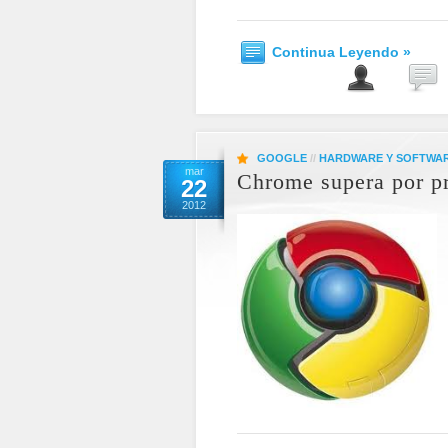
Continua Leyendo »
GOOGLE
//
HARDWARE Y SOFTWA
mar
Chrome supera por pr
22
2012