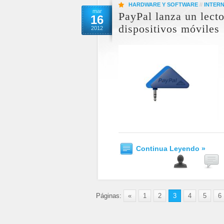
HARDWARE Y SOFTWARE
//
INTER
mar
PayPal lanza un lecto
16
dispositivos móviles
2012
Continua Leyendo »
Páginas:
«
1
2
3
4
5
6