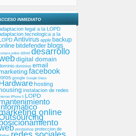
ACCESO INMEDIATO
adaptacion legal a la LOPD
adaptacion tecnologica a la
Antivirus
backup
LOPD
apple
blogs
online
bitdefender
desarrollo
ddnet
compra online
web
digital domain
email
dominio
dominios
facebook
marketing
foros
google
Google Glass
Hardware
hosting
housing
instalacion de redes
LOPD
internet
iPhone 5
mantenimiento
informatico
marketing online
Outsourcing
posicionamiento
web
proteccion de
prestashop
redes sociales
datos