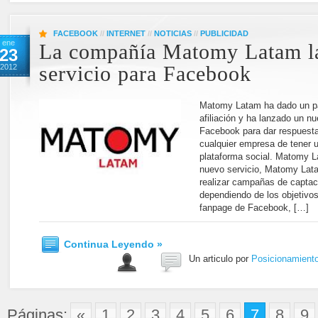
FACEBOOK
//
INTERNET
//
NOTICIAS
//
PUBLICIDAD
ene
La compañía Matomy Latam l
23
2012
servicio para Facebook
Matomy Latam ha dado un pa
afiliación y ha lanzado un n
Facebook para dar respuesta
cualquier empresa de tener 
plataforma social. Matomy 
nuevo servicio, Matomy Lata
realizar campañas de captaci
dependiendo de los objetivos
fanpage de Facebook, […]
Continua Leyendo »
Un articulo por
Posicionamient
Páginas:
«
1
2
3
4
5
6
7
8
9