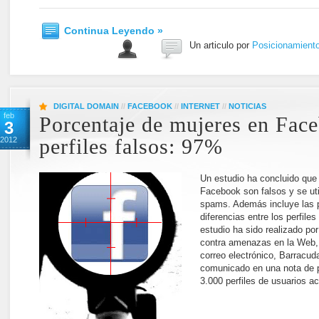
Continua Leyendo »
Un articulo por
Posicionamient
DIGITAL DOMAIN
//
FACEBOOK
//
INTERNET
//
NOTICIAS
feb
Porcentaje de mujeres en Fac
3
2012
perfiles falsos: 97%
Un estudio ha concluido que
Facebook son falsos y se util
spams. Además incluye las pr
diferencias entre los perfiles
estudio ha sido realizado po
contra amenazas en la Web,
correo electrónico, Barracu
comunicado en una nota de p
3.000 perfiles de usuarios ac