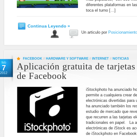
diferentes plataformas en las
toca el turno […]
Continua Leyendo »
Un articulo por
Posicionamient
FACEBOOK
//
HARDWARE Y SOFTWARE
//
INTERNET
//
NOTICIAS
feb
Aplicación gratuita de tarjetas
7
2012
de Facebook
iStockphoto ha anunciado ho
permite a cualquiera crear de
electrónicas divertidas par
ha anunciado también los re
estudio de mercado que rev
que recurren a las tarjetas e
tradicionales en papel. La a
electrónicas de iStock es ac
de iStockphoto en Facebook