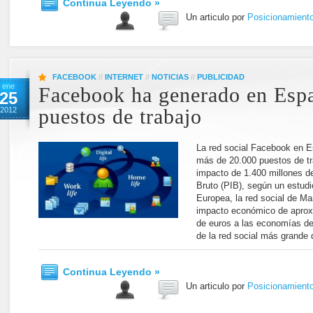
Continua Leyendo »
Un articulo por
Posicionamient
FACEBOOK
//
INTERNET
//
NOTICIAS
//
PUBLICIDAD
ene
Facebook ha generado en Esp
25
2012
puestos de trabajo
La red social Facebook en 
más de 20.000 puestos de tr
impacto de 1.400 millones de
Bruto (PIB), según un estudi
Europea, la red social de Ma
impacto económico de aprox
de euros a las economías de
de la red social más grande 
Continua Leyendo »
Un articulo por
Posicionamient