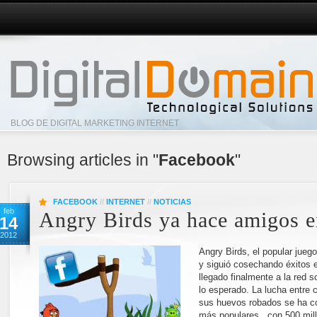
BLOG DE DIGITAL MARKETING INTERNET
Browsing articles in "
Facebook
"
FACEBOOK
//
INTERNET
//
NOTICIAS
feb
Angry Birds ya hace amigos 
14
2012
Angry Birds, el popular jueg
y siguió cosechando éxitos e
llegado finalmente a la red 
lo esperado. La lucha entre 
sus huevos robados se ha co
más populares, con 500 mil