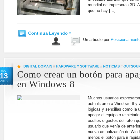
mundial de impresoras 3D. A
que no hay […]
Continua Leyendo »
Un articulo por
Posicionamient
DIGITAL DOMAIN
//
HARDWARE Y SOFTWARE
//
NOTICIAS
//
OUTSOU
nov
Como crear un botón para apag
13
2013
en Windows 8
Muchos usuarios expresaron
actualizaron a Windows 8 y 
lógicas y sencillas como la 
apagar el equipo o reiniciar
ocultos o gestos del ratón q
usuario que venía de anteri
nueva actualización de Wind
menos el botón para ir rápida