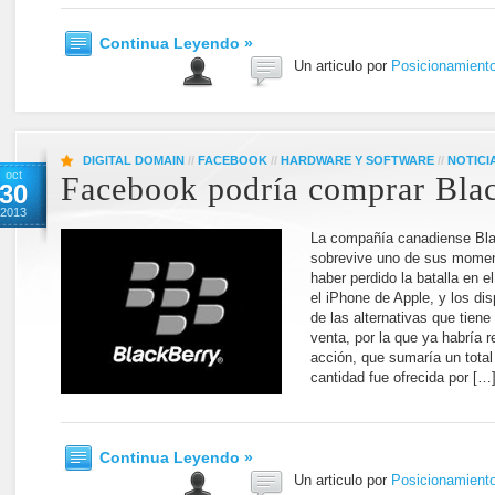
Continua Leyendo »
Un articulo por
Posicionamient
DIGITAL DOMAIN
//
FACEBOOK
//
HARDWARE Y SOFTWARE
//
NOTICI
oct
Facebook podría comprar Bla
30
2013
La compañía canadiense Blac
sobrevive uno de sus momen
haber perdido la batalla en
el iPhone de Apple, y los dis
de las alternativas que tiene
venta, por la que ya habría 
acción, que sumaría un tota
cantidad fue ofrecida por […
Continua Leyendo »
Un articulo por
Posicionamient