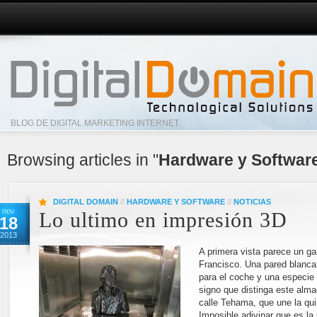
BLOG DE DIGITAL MARKETING INTERNET
Browsing articles in "
Hardware y Softwar
DIGITAL DOMAIN
//
HARDWARE Y SOFTWARE
//
NOTICIAS
nov
Lo ultimo en impresión 3D
18
2013
A primera vista parece un ga
Francisco. Una pared blanca 
para el coche y una especie
signo que distinga este alma
calle Tehama, que une la qui
Imposible adivinar que es la 