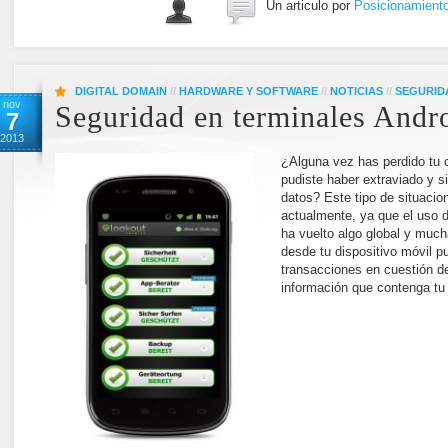
Un articulo por
Posicionamient
DIGITAL DOMAIN
//
HARDWARE Y SOFTWARE
//
NOTICIAS
//
SEGURID
nov
Seguridad en terminales Andr
7
2013
¿Alguna vez has perdido tu c
pudiste haber extraviado y s
datos? Este tipo de situac
actualmente, ya que el uso 
ha vuelto algo global y muc
desde tu dispositivo móvil pu
transacciones en cuestión de
información que contenga tu