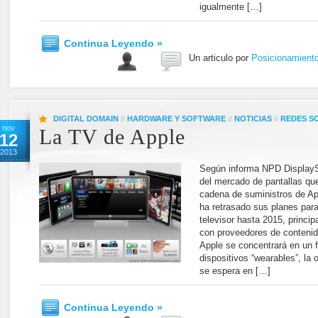
igualmente […]
Continua Leyendo »
Un articulo por
Posicionamient
DIGITAL DOMAIN
//
HARDWARE Y SOFTWARE
//
NOTICIAS
//
REDES S
nov
La TV de Apple
12
2013
Según informa NPD DisplayS
del mercado de pantallas que
cadena de suministros de Ap
ha retrasado sus planes para
televisor hasta 2015, princip
con proveedores de contenid
Apple se concentrará en un f
dispositivos “wearables”, la 
se espera en […]
Continua Leyendo »