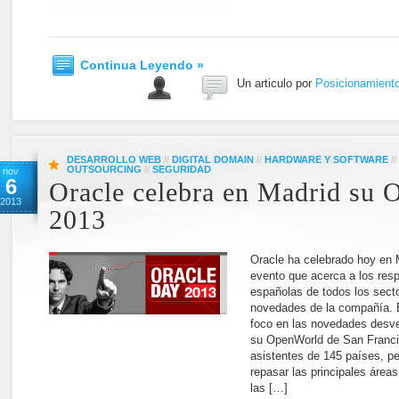
Continua Leyendo »
Un articulo por
Posicionamient
DESARROLLO WEB
//
DIGITAL DOMAIN
//
HARDWARE Y SOFTWARE
//
OUTSOURCING
//
SEGURIDAD
nov
6
Oracle celebra en Madrid su 
2013
2013
Oracle ha celebrado hoy en 
evento que acerca a los res
españolas de todos los secto
novedades de la compañía. E
foco en las novedades desve
su OpenWorld de San Franci
asistentes de 145 países, p
repasar las principales área
las […]