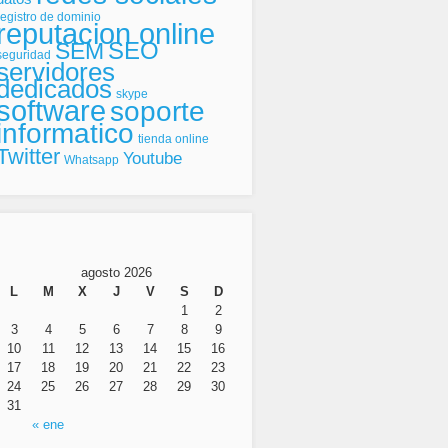
registro de dominio
reputacion online
SEO
SEM
seguridad
servidores
dedicados
skype
software
soporte
informatico
tienda online
Twitter
Youtube
Whatsapp
agosto 2026
L
M
X
J
V
S
D
1
2
3
4
5
6
7
8
9
10
11
12
13
14
15
16
17
18
19
20
21
22
23
24
25
26
27
28
29
30
31
« ene