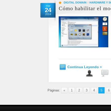
DIGITAL DOMAIN
//
HARDWARE Y 
mar
Cómo habilitar el m
24
2014
Continua Leyendo »
Páginas:
«
1
2
3
4
5
6