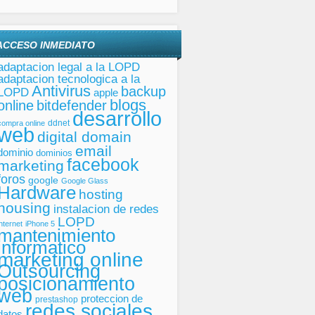
ACCESO INMEDIATO
adaptacion legal a la LOPD
adaptacion tecnologica a la
Antivirus
backup
LOPD
apple
blogs
online
bitdefender
desarrollo
ddnet
compra online
web
digital domain
email
dominio
dominios
facebook
marketing
foros
google
Google Glass
Hardware
hosting
housing
instalacion de redes
LOPD
internet
iPhone 5
mantenimiento
informatico
marketing online
Outsourcing
posicionamiento
web
proteccion de
prestashop
redes sociales
datos