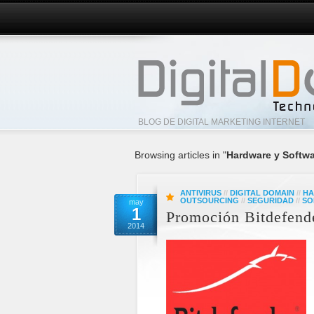
BLOG DE DIGITAL MARKETING INTERNET
Browsing articles in "
Hardware y Softw
ANTIVIRUS
//
DIGITAL DOMAIN
//
HA
OUTSOURCING
//
SEGURIDAD
//
SO
may
1
Promoción Bitdefende
2014