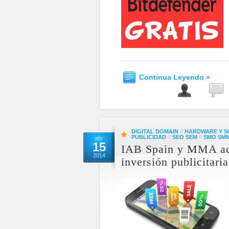
Continua Leyendo »
DIGITAL DOMAIN
//
HARDWARE Y 
PUBLICIDAD
//
SEO SEM
//
SMO SM
abr
15
IAB Spain y MMA acu
2014
inversión publicitari