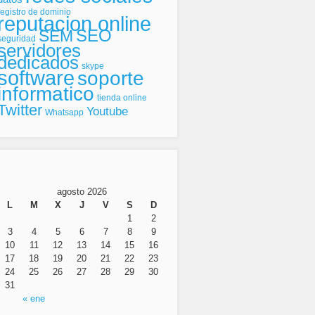
registro de dominio
reputacion online
SEO
SEM
seguridad
servidores
dedicados
skype
software
soporte
informatico
tienda online
Twitter
Youtube
Whatsapp
agosto 2026
L
M
X
J
V
S
D
1
2
3
4
5
6
7
8
9
10
11
12
13
14
15
16
17
18
19
20
21
22
23
24
25
26
27
28
29
30
31
« ene