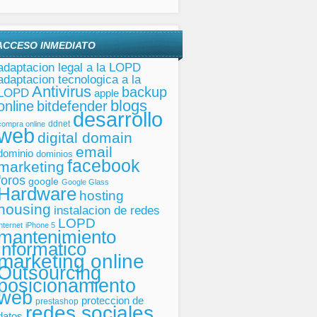
ACCESO INMEDIATO
adaptacion legal a la LOPD
adaptacion tecnologica a la
Antivirus
backup
LOPD
apple
blogs
online
bitdefender
desarrollo
ddnet
compra online
web
digital domain
email
dominio
dominios
facebook
marketing
foros
google
Google Glass
Hardware
hosting
housing
instalacion de redes
LOPD
internet
iPhone 5
mantenimiento
informatico
marketing online
Outsourcing
posicionamiento
web
proteccion de
prestashop
redes sociales
datos