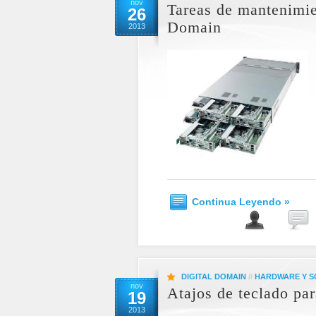
nov
Tareas de mantenimie
26
Domain
2013
Continua Leyendo »
DIGITAL DOMAIN
//
HARDWARE Y 
nov
Atajos de teclado p
19
2013