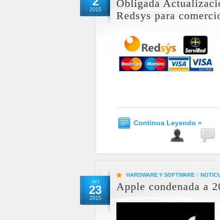
2
Obligada Actualizac
2015
Redsys para comercio
Continua Leyendo »
HARDWARE Y SOFTWARE
//
NOTICI
oct
Apple condenada a 20
23
2015