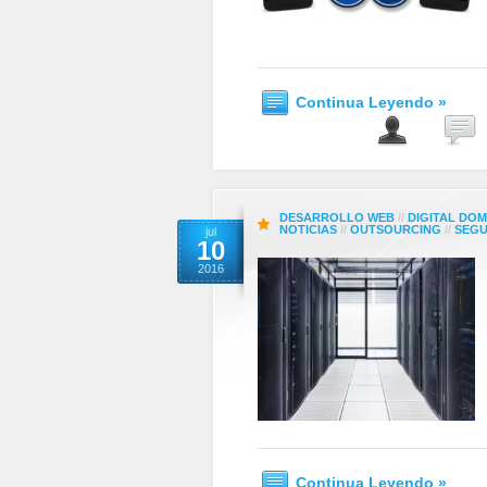
Continua Leyendo »
DESARROLLO WEB
//
DIGITAL DOM
NOTICIAS
//
OUTSOURCING
//
SEGU
jul
10
2016
Continua Leyendo »