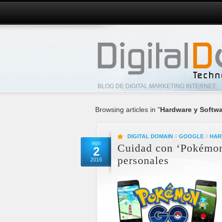
BLOG DE DIGITAL MARKETING INTERNET
Browsing articles in "
Hardware y Softw
DIGITAL DOMAIN
//
GOOGLE
//
HAR
ago
Cuidad con ‘Pokémon 
2
personales
2016