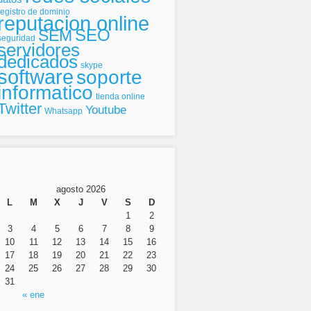
registro de dominio
reputacion online
SEO
SEM
seguridad
servidores
dedicados
skype
software
soporte
informatico
tienda online
Twitter
Youtube
Whatsapp
agosto 2026
L
M
X
J
V
S
D
1
2
3
4
5
6
7
8
9
10
11
12
13
14
15
16
17
18
19
20
21
22
23
24
25
26
27
28
29
30
31
« ene