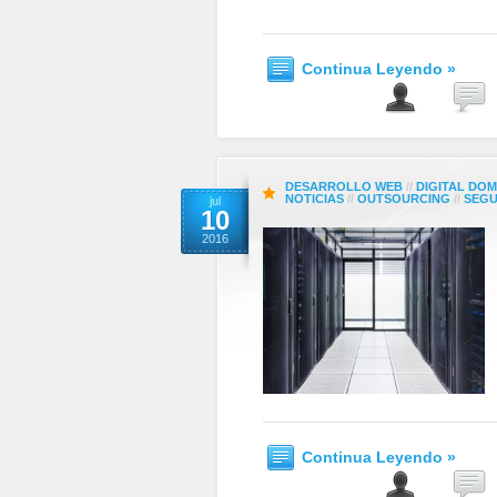
Continua Leyendo »
DESARROLLO WEB
//
DIGITAL DOM
NOTICIAS
//
OUTSOURCING
//
SEGU
jul
10
2016
Continua Leyendo »