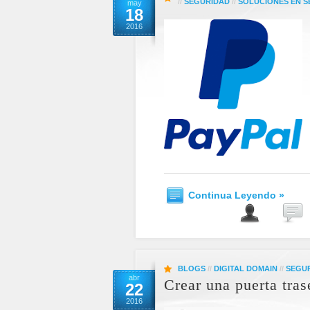
//
SEGURIDAD
//
SOLUCIONES EN 
may
18
2016
Continua Leyendo »
BLOGS
//
DIGITAL DOMAIN
//
SEGU
abr
Crear una puerta tra
22
2016