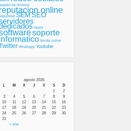
registro de dominio
reputacion online
SEO
SEM
seguridad
servidores
dedicados
skype
software
soporte
informatico
tienda online
Twitter
Youtube
Whatsapp
agosto 2026
L
M
X
J
V
S
D
1
2
3
4
5
6
7
8
9
10
11
12
13
14
15
16
17
18
19
20
21
22
23
24
25
26
27
28
29
30
31
« ene