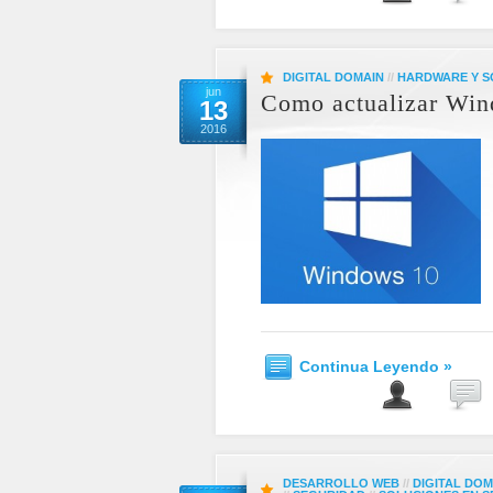
DIGITAL DOMAIN
//
HARDWARE Y 
jun
Como actualizar Win
13
2016
Continua Leyendo »
DESARROLLO WEB
//
DIGITAL DOM