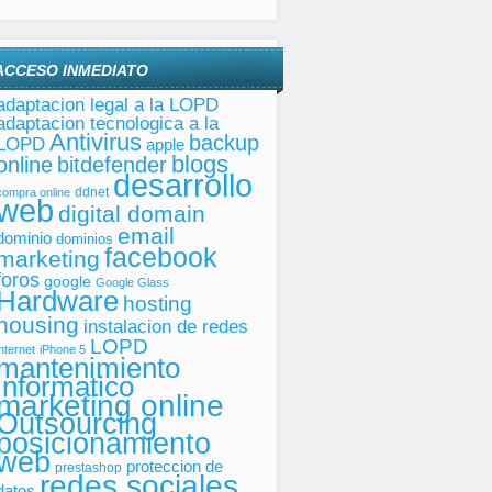
ACCESO INMEDIATO
adaptacion legal a la LOPD
adaptacion tecnologica a la
Antivirus
backup
LOPD
apple
blogs
online
bitdefender
desarrollo
ddnet
compra online
web
digital domain
email
dominio
dominios
facebook
marketing
foros
google
Google Glass
Hardware
hosting
housing
instalacion de redes
LOPD
internet
iPhone 5
mantenimiento
informatico
marketing online
Outsourcing
posicionamiento
web
proteccion de
prestashop
redes sociales
datos