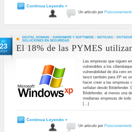
Continua Leyendo »
Un articulo por
Posicionamient
DIGITAL DOMAIN
//
HARDWARE Y SOFTWARE
//
NOTICIAS
//
OUTSOU
SOLUCIONES EN SEGURIDAD
jun
23
El 18% de las PYMES utiliz
2014
Las empresas que siguen 
vulnerables a los ciberataqu
vulnerabilidad de día cero en
lanzó también para XP es u
hacer creer a las empresas 
señalan desde Bitdefender. 
Bitdefender, al menos una d
medianas empresas de todo 
[…]
Continua Leyendo »
Un articulo por
Posicionamient