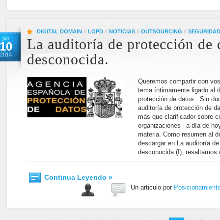
DIGITAL DOMAIN
//
LOPD
//
NOTICIAS
//
OUTSOURCING
//
SEGURIDA
jun
La auditoría de protección de 
10
2014
desconocida.
Queremos compartir con voso
tema íntimamente ligado al d
protección de datos . Sin duda
auditoría de protección de d
más que clarificador sobre c
organizaciones –a día de ho
materia. Como resumen al 
descargar en La auditoría de
desconocida (I), resaltamos 
Continua Leyendo »
Un articulo por
Posicionamient