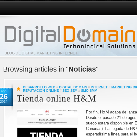
BLOG DE DIGITAL MARKETING INTERNET
Browsing articles in "
Noticias
"
DESARROLLO WEB
//
DIGITAL DOMAIN
//
INTERNET
//
MARKETING DI
REPUTACION ONLINE
//
SEO SEM
//
SMO SMM
ago
26
Tienda online H&M
2014
Por fin, H&M acaba de lanzar
Desde el pasado 21 de agosto
sueco estará disponible en E
Canarias). La llegada de H&M
esperadísima línea para el