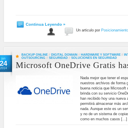
Continua Leyendo »
Un articulo por
Posicionamient
BACKUP ONLINE
//
DIGITAL DOMAIN
//
HARDWARE Y SOFTWARE
//
IN
OUTSOURCING
//
SEGURIDAD
//
SOLUCIONES EN SEGURIDAD
jun
24
Microsoft OneDrive Gratis ha
2014
Nada mejor que tener el esp
nuestros archivos de forma gr
buena noticia que Microsoft 
brinda con su servicio OneD
han recibido hoy una nueva 
permitirá almacenar más arc
nada. Aunque este es un ser
y no de un sistema de copia
como en muchos casos […]