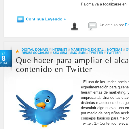
Paloma va a focalizarse en 
Continua Leyendo »
Un articulo por
Po
DIGITAL DOMAIN
//
INTERNET
//
MARKETING DIGITAL
//
NOTICIAS
//
O
REDES SOCIALES
//
SEO SEM
//
SMO SMM
//
TWITTER
//
TWITTER
jul
8
Que hacer para ampliar el alc
2014
contenido en Twitter
El uso de las redes sociale
experimentación para quiene
herramientas de marketing, y
empresarial. Una de las clav
distintas reacciones de la g
descubrir algo nuevo, una en
por medio de pequeñas acci
consejos básicos para mejora
Twitter: 1.- Contenido releva