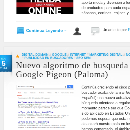
aporta moda y diversión a lo
de productos para cada espac
sábanas, cortinas, cojines y
Un articulo por
P
Continua Leyendo »
DIGITAL DOMAIN
//
GOOGLE
//
INTERNET
//
MARKETING DIGITAL
//
NO
//
PUBLICIDAD EN BUSCADORES
//
SEO SEM
ago
5
Nuevo algoritmo de busqueda
2014
Google Pigeon (Paloma)
Continúa creciendo el circo p
buscador acaba de lanzar G
Español) una nueva actualiz
búsqueda orientada a regular
momento parece ser que Goo
sido aplicado en Estados Un
podemos esperar que esta n
alcanzará nuestro país en l
hemos comentado, el ámbito