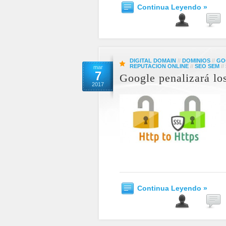
Continua Leyendo »
DIGITAL DOMAIN
//
DOMINIOS
//
GO
REPUTACION ONLINE
//
SEO SEM
//
mar
7
Google penalizará l
2017
Continua Leyendo »