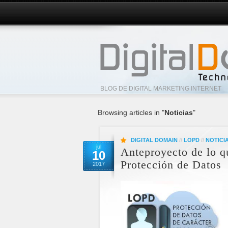
BLOG DE DIGITAL MARKETING INTERNET
Browsing articles in "
Noticias
"
DIGITAL DOMAIN
//
LOPD
//
NOTICI
jul
Anteproyecto de lo q
10
Protección de Datos
2017