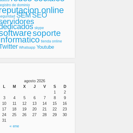
registro de dominio
reputacion online
SEO
SEM
seguridad
servidores
dedicados
skype
software
soporte
informatico
tienda online
Twitter
Youtube
Whatsapp
agosto 2026
L
M
X
J
V
S
D
1
2
3
4
5
6
7
8
9
10
11
12
13
14
15
16
17
18
19
20
21
22
23
24
25
26
27
28
29
30
31
« ene