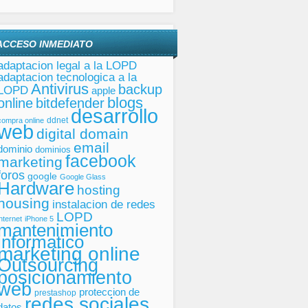
ACCESO INMEDIATO
adaptacion legal a la LOPD
adaptacion tecnologica a la
Antivirus
backup
LOPD
apple
blogs
online
bitdefender
desarrollo
ddnet
compra online
web
digital domain
email
dominio
dominios
facebook
marketing
foros
google
Google Glass
Hardware
hosting
housing
instalacion de redes
LOPD
internet
iPhone 5
mantenimiento
informatico
marketing online
Outsourcing
posicionamiento
web
proteccion de
prestashop
redes sociales
datos