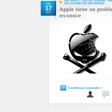
ANTIVIRUS
//
DIGITAL DOMAIN
//
HA
SOLUCIONES EN SEGURIDAD
feb
17
Apple tiene un probl
2017
reconoce
Continua Leyendo »