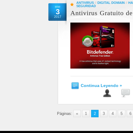
ANTIVIRUS
//
DIGITAL DOMAIN
//
HA
SEGURIDAD
ene
3
Antivirus Gratuito d
2017
Continua Leyendo »
Páginas:
«
1
2
3
4
5
6