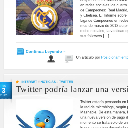
en redes sociales los cuatro 
de Campeones: Real Madrid,
y Chelsea. El Informe sobre 
Liga de Campeones en redes 
mes de marzo de 2012 su pre
redes sociales, la viralidad
sus followers […]
Continua Leyendo »
Un articulo por
Posicionamient
INTERNET
//
NOTICIAS
//
TWITTER
may
Twitter podría lanzar una ver
3
2012
Twitter estaría pensando en
la red de microblogs, según 
Mashable. De esta manera, l
una nueva versión de pago de
momento se trata solo de una
lo que no se han desvelado 