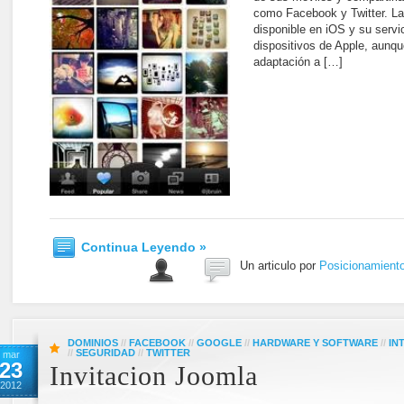
como Facebook y Twitter. La
disponible en iOS y su servic
dispositivos de Apple, aunq
adaptación a […]
Continua Leyendo »
Un articulo por
Posicionamient
DOMINIOS
//
FACEBOOK
//
GOOGLE
//
HARDWARE Y SOFTWARE
//
IN
//
SEGURIDAD
//
TWITTER
mar
23
Invitacion Joomla
2012