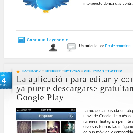
interpuesto demandas contra
Continua Leyendo »
Un articulo por
Posicionamient
FACEBOOK
//
INTERNET
//
NOTICIAS
//
PUBLICIDAD
//
TWITTER
abr
La aplicación para editar y co
4
2012
ya puede descargarse gratuita
Google Play
La red social basada en fotog
móvil de Google después de
rumores. Instagram permite a
diversas formas las imágen
de sus móviles y compartirla