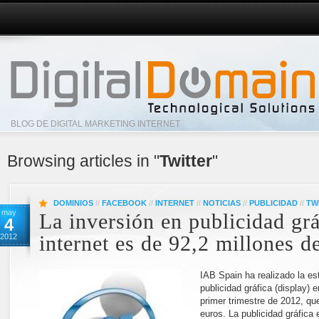
BLOG DE DIGITAL MARKETING INTERNET
Browsing articles in "
Twitter
"
DOMINIOS
//
FACEBOOK
//
INTERNET
//
NOTICIAS
//
PUBLICIDAD
//
TW
may
La inversión en publicidad grá
4
2012
internet es de 92,2 millones d
IAB Spain ha realizado la es
publicidad gráfica (display) 
primer trimestre de 2012, qu
euros. La publicidad gráfica 