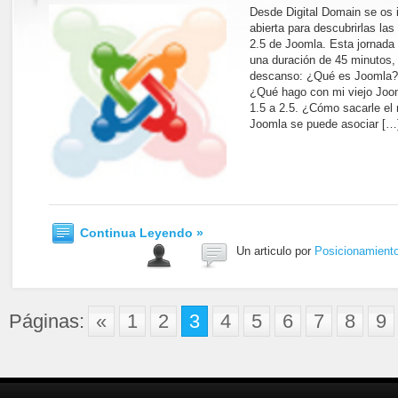
Desde Digital Domain se os i
abierta para descubrirlas la
2.5 de Joomla. Esta jornada 
una duración de 45 minutos,
descanso: ¿Qué es Joomla?.
¿Qué hago con mi viejo Joo
1.5 a 2.5. ¿Cómo sacarle el 
Joomla se puede asociar […
Continua Leyendo »
Un articulo por
Posicionamient
Páginas:
«
1
2
3
4
5
6
7
8
9