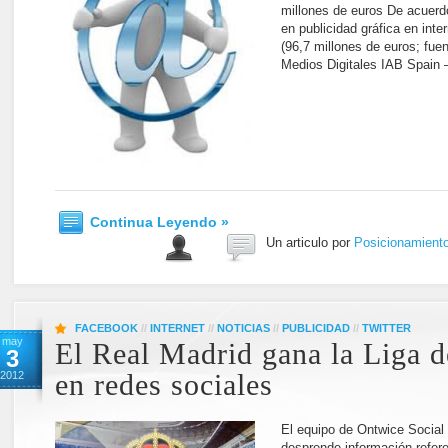
millones de euros De acuerdo
en publicidad gráfica en inte
(96,7 millones de euros; fue
Medios Digitales IAB Spain 
Continua Leyendo »
Un articulo por
Posicionamient
FACEBOOK
//
INTERNET
//
NOTICIAS
//
PUBLICIDAD
//
TWITTER
may
El Real Madrid gana la Liga
3
2012
en redes sociales
El equipo de Ontwice Social
desprende información refere