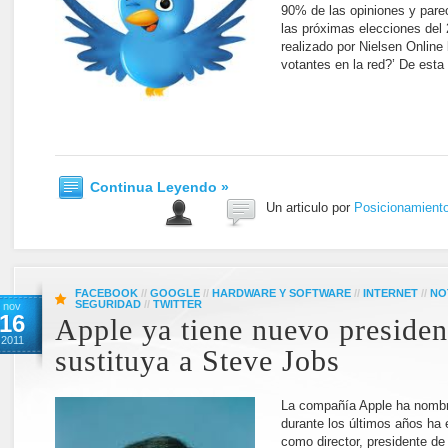
90% de las opiniones y pare
las próximas elecciones del
realizado por Nielsen Online 
votantes en la red?’ De esta
Continua Leyendo »
Un articulo por
Posicionamient
FACEBOOK
//
GOOGLE
//
HARDWARE Y SOFTWARE
//
INTERNET
//
NO
SEGURIDAD
//
TWITTER
nov
16
Apple ya tiene nuevo presiden
2011
sustituya a Steve Jobs
La compañía Apple ha nombra
durante los últimos años ha 
como director, presidente d