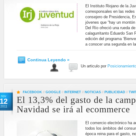
El Instituto Riojano de la J
corresponsales en las redes 
consejero de Presidencia, Em
jóvenes que “hay un montón 
Del Río ofreció una rueda de
calagurritanto Eduardo San R
edición del programa ‘Bienven
a conocer una segunda en la
Continua Leyendo »
Un articulo por
Posicionamient
FACEBOOK
//
GOOGLE
//
INTERNET
//
NOTICIAS
//
PUBLICIDAD
//
TWI
nov
El 13,3% del gasto de la cam
12
2011
Navidad se irá al ecommerce
El comercio electrónico ha 
todos los ámbitos del consu
época reina para el gasto, n