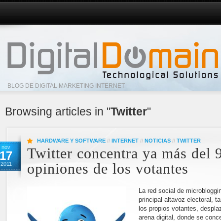
BLOG DE DIGITAL MARKETING INTERNET
Browsing articles in "
Twitter
"
HARDWARE Y SOFTWARE
//
INTERNET
//
NOTICIAS
//
TWITTER
nov
Twitter concentra ya más del 
17
2011
opiniones de los votantes
La red social de microbloggin
principal altavoz electoral, 
los propios votantes, desplaz
arena digital, donde se conc