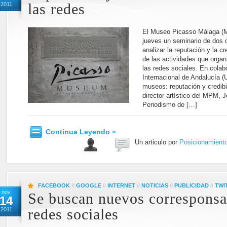
2011
las redes
El Museo Picasso Málaga (
jueves un seminario de dos d
analizar la reputación y la cr
de las actividades que orga
las redes sociales. En colab
Internacional de Andalucía (
museos: reputación y credibil
director artístico del MPM, J
Periodismo de […]
Continua Leyendo »
Un articulo por
Posicionamient
FACEBOOK
//
GOOGLE
//
INTERNET
//
NOTICIAS
//
PUBLICIDAD
//
TWI
nov
Se buscan nuevos corresponsal
14
2011
redes sociales