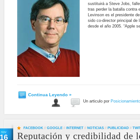
sustituirá a Steve Jobs, fall
tras perder la batalla contra
Levinson es el presidente d
sido co-director principal de 
desde el año 2005. “Apple s
Continua Leyendo »
Un articulo por
Posicionamient
FACEBOOK
//
GOOGLE
//
INTERNET
//
NOTICIAS
//
PUBLICIDAD
//
TWI
nov
Reputación y credibilidad de 
16