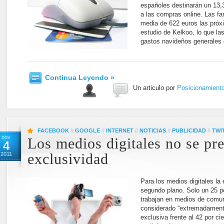
españoles destinarán un 13
a las compras online. Las f
media de 622 euros las pró
estudio de Kelkoo, lo que las
gastos navideños generales
Continua Leyendo »
Un articulo por
Posicionamient
FACEBOOK
//
GOOGLE
//
INTERNET
//
NOTICIAS
//
PUBLICIDAD
//
TWI
nov
Los medios digitales no se pr
4
2011
exclusividad
Para los medios digitales la
segundo plano. Solo un 25 p
trabajan en medios de comun
considerado “extremadamente
exclusiva frente al 42 por c