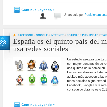
Continua Leyendo »
Un articulo por
Posicionamient
FACEBOOK
//
GOOGLE
//
INTERNET
//
NOTICIAS
//
PUBLICIDAD
//
TWI
dic
España es el quinto país del
23
2011
usa redes sociales
Un estudio asegura que Espa
con mayor penetración de re
dos quintos de la población 
Unidos encabezan la lista de
adultos más acceden a las re
redes sociales sigue extend
Facebook, Google+ y la red 
conseguido durante este 2011
Continua Leyendo »