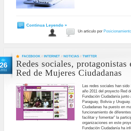
Continua Leyendo »
Un articulo por
Posicionamient
FACEBOOK
//
INTERNET
//
NOTICIAS
//
TWITTER
dic
Redes sociales, protagonistas 
26
2011
Red de Mujeres Ciudadanas
Las redes sociales han sido 
año 2011 del proyecto Red d
Fundación Ciudadanía junto 
Paraguay, Bolivia y Uruguay
Ciudadanas ha puesto en mar
funcionamiento de diferentes 
facilitar y fomentar” la parti
organizaciones en este proy
Fundación Ciudadanía ha in