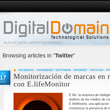
BLOG DE DIGITAL MARKETING INTERNET
Browsing articles in "
Twitter
"
FACEBOOK
//
HARDWARE Y SOFTWARE
//
INTERNET
//
NOTICIAS
//
PU
ene
Monitorización de marcas en r
17
2012
con E.lifeMonitor
E.life, la empresa de inteli
análisis de los medios de c
E.lifeMonitor, una aplicación
monitorizar la presencia de 