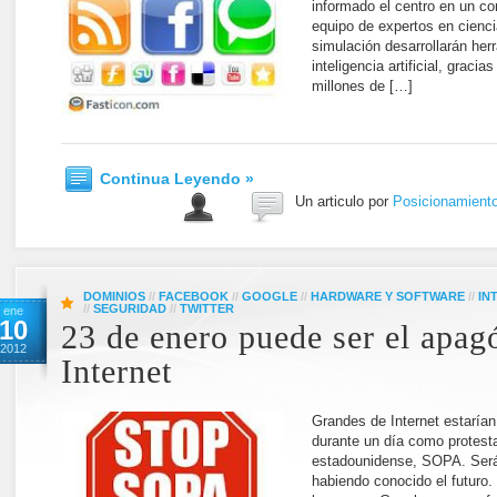
informado el centro en un c
equipo de expertos en cienci
simulación desarrollarán he
inteligencia artificial, gracia
millones de […]
Continua Leyendo »
Un articulo por
Posicionamient
DOMINIOS
//
FACEBOOK
//
GOOGLE
//
HARDWARE Y SOFTWARE
//
IN
//
SEGURIDAD
//
TWITTER
ene
10
23 de enero puede ser el apag
2012
Internet
Grandes de Internet estarían
durante un día como protesta 
estadounidense, SOPA. Será
habiendo conocido el futuro.