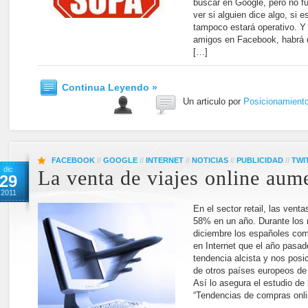
buscar en Google, pero no fu
ver si alguien dice algo, si 
tampoco estará operativo. Y 
amigos en Facebook, habrá q
[…]
Continua Leyendo »
Un articulo por
Posicionamient
FACEBOOK
//
GOOGLE
//
INTERNET
//
NOTICIAS
//
PUBLICIDAD
//
TWI
dic
La venta de viajes online au
29
2011
En el sector retail, las vent
58% en un año. Durante los
diciembre los españoles co
en Internet que el año pasad
tendencia alcista y nos posic
de otros países europeos de
Así lo asegura el estudio de 
“Tendencias de compras onl