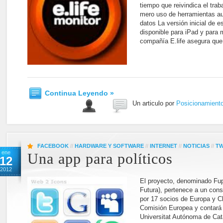
tiempo que reivindica el traba
mero uso de herramientas au
datos La versión inicial de e
disponible para iPad y para m
compañía E.life asegura que
Continua Leyendo »
Un articulo por
Posicionamient
FACEBOOK
//
HARDWARE Y SOFTWARE
//
INTERNET
//
NOTICIAS
//
TW
ene
Una app para políticos
12
2012
El proyecto, denominado Fupo
Futura), pertenece a un cons
por 17 socios de Europa y Ch
Comisión Europea y contará c
Universitat Autónoma de Ca