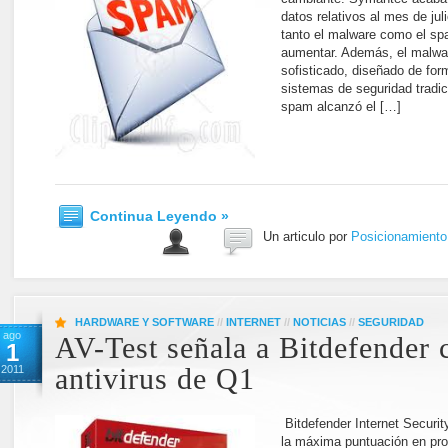
datos relativos al mes de juli
tanto el malware como el s
aumentar. Además, el malwa
sofisticado, diseñado de for
sistemas de seguridad tradic
spam alcanzó el […]
Continua Leyendo »
Un articulo por
Posicionamient
HARDWARE Y SOFTWARE
//
INTERNET
//
NOTICIAS
//
SEGURIDAD
ago
AV-Test señala a Bitdefender 
1
2011
antivirus de Q1
Bitdefender Internet Securit
la máxima puntuación en pro