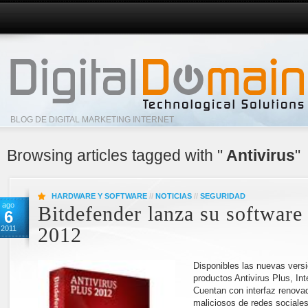
BLOG DE DIGITAL MARKETING INTERNET
Browsing articles tagged with "
Antivirus
"
HARDWARE Y SOFTWARE
//
NOTICIAS
//
SEGURIDAD
ago
Bitdefender lanza su software
6
2011
2012
Disponibles las nuevas vers
productos Antivirus Plus, Int
Cuentan con interfaz renovad
maliciosos de redes sociales