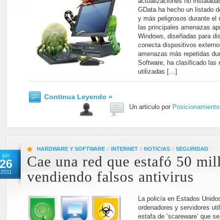
actualizaciones no instalada
GData ha hecho un listado de
y más peligrosos durante el
las principales amenazas ap
Windows, diseñadas para dist
conecta dispositivos externo
amenazas más repetidas dura
Software, ha clasificado la
utilizadas […]
Continua Leyendo »
Un articulo por
Posicionamient
HARDWARE Y SOFTWARE
//
INTERNET
//
NOTICIAS
//
SEGURIDAD
jun
Cae una red que estafó 50 mil
26
2011
vendiendo falsos antivirus
La policía en Estados Unidos
ordenadores y servidores uti
estafa de ‘scareware’ que s