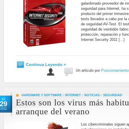
galardonado proveedor de in
seguridad para Internet, ha 
producto del primer trimestr
tests llevados a cabo por la 
de seguridad AV-Test. El test
seguridad de veintidós fabri
protección, reparación y fun
Internet Security 2011 […]
Continua Leyendo »
Un articulo por
Posicionamient
HARDWARE Y SOFTWARE
//
INTERNET
//
NOTICIAS
//
SEGURIDAD
jul
Estos son los virus más habitu
29
2011
arranque del verano
Los cibercriminales siguen 