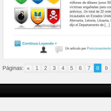
millones de dólares (unos 50
víctimas engañadas para co
antivirus. Un total de 22 ord
incautados en Estados Unido
Alemania, Letonia, Lituania,
dijo el Departamento de […]
Continua Leyendo »
Un articulo por
Posicionamient
Páginas:
«
1
2
3
4
5
6
7
8
9