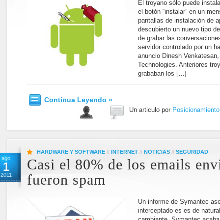
El troyano sólo puede instala
el botón “instalar” en un me
pantallas de instalación de 
descubierto un nuevo tipo d
de grabar las conversaciones
servidor controlado por un h
anuncio Dinesh Venkatesan, 
Technologies. Anteriores tr
grababan los […]
Continua Leyendo »
Un articulo por
Posicionamient
HARDWARE Y SOFTWARE
//
INTERNET
//
NOTICIAS
//
SEGURIDAD
ago
Casi el 80% de los emails env
1
2011
fueron spam
Un informe de Symantec as
interceptado es es de natur
cambiante. Symantec acaba 