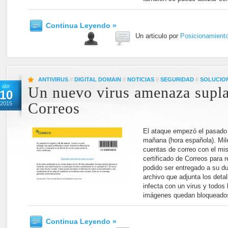
Continua Leyendo »
Un articulo por
Posicionamient
ANTIVIRUS
//
DIGITAL DOMAIN
//
NOTICIAS
//
SEGURIDAD
//
SOLUCIO
abr
Un nuevo virus amenaza supl
10
2015
Correos
El ataque empezó el pasado 
mañana (hora española). Mil
cuentas de correo con el mi
certificado de Correos para 
podido ser entregado a su du
archivo que adjunta los detal
infecta con un virus y todos 
imágenes quedan bloqueados
Continua Leyendo »