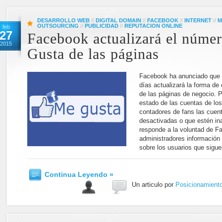
DESARROLLO WEB
//
DIGITAL DOMAIN
//
FACEBOOK
//
INTERNET
//
M
OUTSOURCING
//
PUBLICIDAD
//
REPUTACION ONLINE
feb
27
Facebook actualizará el núme
2015
Gusta de las páginas
Facebook ha anunciado que 
días actualizará la forma de 
de las páginas de negocio. P
estado de las cuentas de los
contadores de fans las cuen
desactivadas o que estén ina
responde a la voluntad de F
administradores información 
sobre los usuarios que sigue
Continua Leyendo »
Un articulo por
Posicionamient