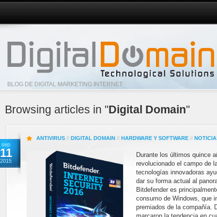
BLOG DE DIGITAL MARKETING INTERNET
Browsing articles in "
Digital Domain
"
ANTIVIRUS
//
DIGITAL DOMAIN
//
HARDWARE Y SOFTWARE
//
NOTICIA
sep
11
Durante los últimos quince a
2015
revolucionado el campo de l
tecnologías innovadoras ayu
dar su forma actual al panor
Bitdefender es principalment
consumo de Windows, que in
premiados de la compañía. 
marcaron la tendencia en cua