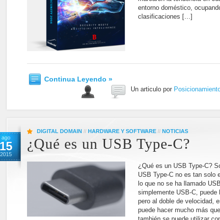
entorno doméstico, ocupando 
clasificaciones […]
Continua Leyendo »
Un articulo por
Posicionamient
DIGITAL DOMAIN
//
HARDWARE Y SOFTWARE
//
NOTICIAS
ago
¿Qué es un USB Type-C?
15
2015
¿Qué es un USB Type-C? So
USB Type-C no es tan solo e
lo que no se ha llamado US
simplemente USB-C, puede h
pero al doble de velocidad, 
puede hacer mucho más que 
también se puede utilizar c