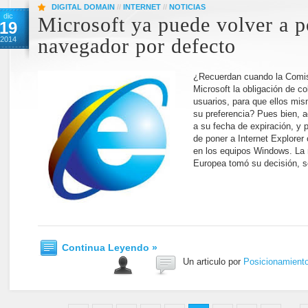
DIGITAL DOMAIN
//
INTERNET
//
NOTICIAS
dic
Microsoft ya puede volver a 
19
2014
navegador por defecto
¿Recuerdan cuando la Comis
Microsoft la obligación de co
usuarios, para que ellos mis
su preferencia? Pues bien, a
a su fecha de expiración, y po
de poner a Internet Explorer
en los equipos Windows. La 
Europea tomó su decisión, 
Continua Leyendo »
Un articulo por
Posicionamient