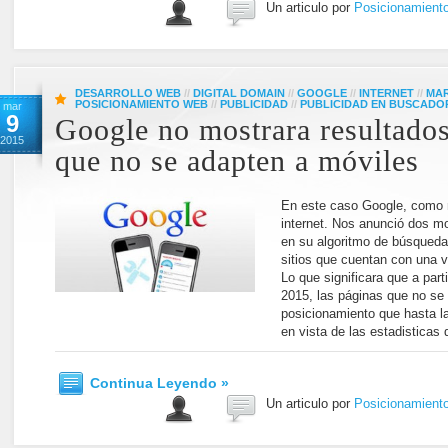
Un articulo por
Posicionamient
DESARROLLO WEB
//
DIGITAL DOMAIN
//
GOOGLE
//
INTERNET
//
MAR
POSICIONAMIENTO WEB
//
PUBLICIDAD
//
PUBLICIDAD EN BUSCADO
mar
9
Google no mostrara resultados
2015
que no se adapten a móviles
En este caso Google, como 
internet. Nos anunció dos m
en su algoritmo de búsqueda 
sitios que cuentan con una 
Lo que significara que a parti
2015, las páginas que no se
posicionamiento que hasta la
en vista de las estadisticas
Continua Leyendo »
Un articulo por
Posicionamient