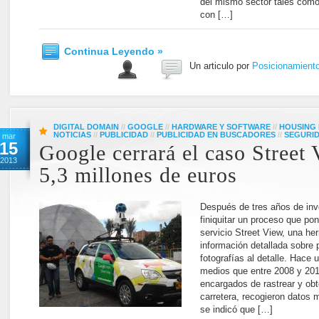
del mismo sector tales com
con […]
Continua Leyendo »
Un articulo por
Posicionamient
DIGITAL DOMAIN
//
GOOGLE
//
HARDWARE Y SOFTWARE
//
HOUSING
NOTICIAS
//
PUBLICIDAD
//
PUBLICIDAD EN BUSCADORES
//
SEGURI
mar
15
Google cerrará el caso Street
2013
5,3 millones de euros
Después de tres años de inv
finiquitar un proceso que pon
servicio Street View, una h
información detallada sobre 
fotografías al detalle. Hace 
medios que entre 2008 y 201
encargados de rastrear y obt
carretera, recogieron datos
se indicó que […]