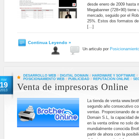
desde enero de 2009 hasta 
Megabanner (728×90) tiene u
mercado, seguido por el Rob
25%. Estos dos formatos d
[…]
Continua Leyendo »
Un articulo por
Posicionamient
DESARROLLO WEB
//
DIGITAL DOMAIN
//
HARDWARE Y SOFTWARE
//
POSICIONAMIENTO WEB
//
PUBLICIDAD
//
REPUTACION ONLINE
//
SE
mar
19
Venta de impresoras Online
2013
La tienda de venta www.broth
segundo año consecutivo co
ventas. Proporcionando de e
Domain S.L, la capacidad d
en la venta online no solo d
mundialmente conocida Broth
partir de ahora con la posibi