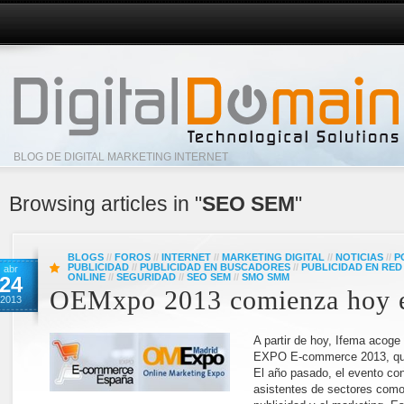
BLOG DE DIGITAL MARKETING INTERNET
Browsing articles in "
SEO SEM
"
BLOGS
//
FOROS
//
INTERNET
//
MARKETING DIGITAL
//
NOTICIAS
//
P
PUBLICIDAD
//
PUBLICIDAD EN BUSCADORES
//
PUBLICIDAD EN RED
abr
ONLINE
//
SEGURIDAD
//
SEO SEM
//
SMO SMM
24
OEMxpo 2013 comienza hoy 
2013
A partir de hoy, Ifema acog
EXPO E-commerce 2013, que
El año pasado, el evento co
asistentes de sectores como