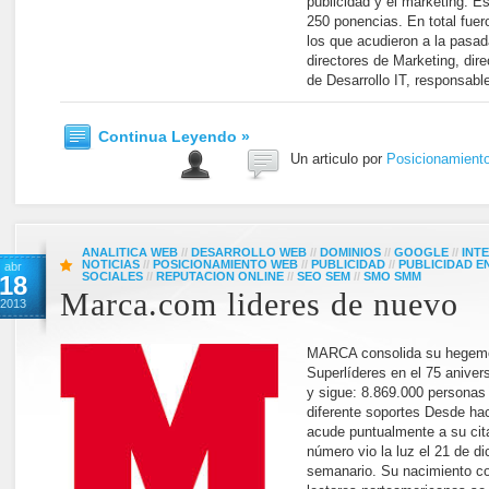
publicidad y el marketing. E
250 ponencias. En total fue
los que acudieron a la pasa
directores de Marketing, dir
de Desarrollo IT, responsabl
Continua Leyendo »
Un articulo por
Posicionamient
ANALITICA WEB
//
DESARROLLO WEB
//
DOMINIOS
//
GOOGLE
//
INT
NOTICIAS
//
POSICIONAMIENTO WEB
//
PUBLICIDAD
//
PUBLICIDAD 
abr
SOCIALES
//
REPUTACION ONLINE
//
SEO SEM
//
SMO SMM
18
Marca.com lideres de nuevo
2013
MARCA consolida su hegemo
Superlíderes en el 75 aniv
y sigue: 8.869.000 personas
diferente soportes Desde h
acude puntualmente a su cita
número vio la luz el 21 de 
semanario. Su nacimiento co