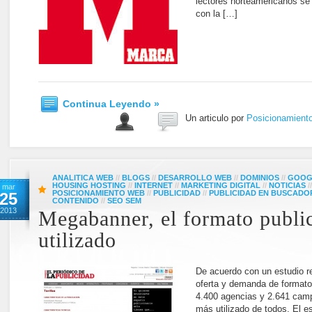
lectores norteamericanos se
con la […]
Continua Leyendo »
Un articulo por
Posicionamient
ANALITICA WEB
//
BLOGS
//
DESARROLLO WEB
//
DOMINIOS
//
GOOG
HOUSING HOSTING
//
INTERNET
//
MARKETING DIGITAL
//
NOTICIAS
/
mar
POSICIONAMIENTO WEB
//
PUBLICIDAD
//
PUBLICIDAD EN BUSCADO
25
CONTENIDO
//
SEO SEM
2013
Megabanner, el formato public
utilizado
De acuerdo con un estudio re
oferta y demanda de formatos 
4.400 agencias y 2.641 cam
más utilizado de todos. El e