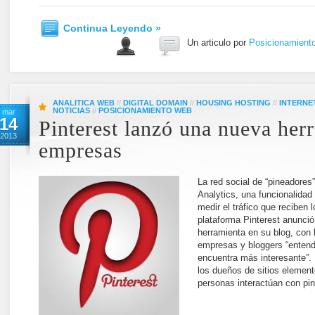
Continua Leyendo »
Un articulo por
Posicionamient
ANALITICA WEB
//
DIGITAL DOMAIN
//
HOUSING HOSTING
//
INTERNE
NOTICIAS
//
POSICIONAMIENTO WEB
mar
14
Pinterest lanzó una nueva her
2013
empresas
La red social de “pineadores
Analytics, una funcionalidad
medir el tráfico que reciben 
plataforma Pinterest anunci
herramienta en su blog, con 
empresas y bloggers “entend
encuentra más interesante”. 
los dueños de sitios elemen
personas interactúan con pi