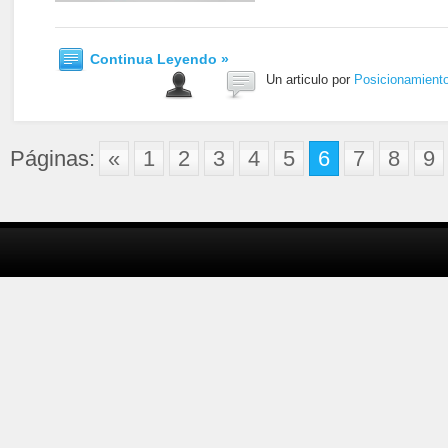
Continua Leyendo »
Un articulo por
Posicionamient
Páginas:
«
1
2
3
4
5
6
7
8
9