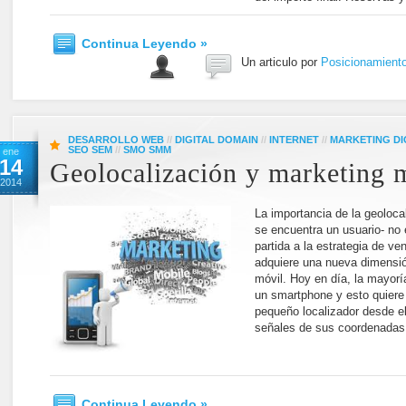
Continua Leyendo »
Un articulo por
Posicionamient
DESARROLLO WEB
//
DIGITAL DOMAIN
//
INTERNET
//
MARKETING DI
SEO SEM
//
SMO SMM
ene
14
Geolocalización y marketing 
2014
La importancia de la geoloca
se encuentra un usuario- no
partida a la estrategia de ve
adquiere una nueva dimensió
móvil. Hoy en día, la mayorí
un smartphone y esto quiere
pequeño localizador desde e
señales de sus coordenadas.
Continua Leyendo »