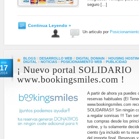
seguro […]
Continua Leyendo »
Un articulo por
Posicionamient
BLOGS
//
DESARROLLO WEB
//
DIGITAL DOMAIN
//
HOUSING HOSTIN
DIGITAL
//
NOTICIAS
//
POSICIONAMIENTO WEB
//
PUBLICIDAD
ene
17
¡ Nuevo portal SOLIDARIO
2014
www.bookingsmiles.com !
A partir de ahora ya puedes 
reservas habituales (El Ten
www.bookingsmiles.com re
SOLIDARIAS!! Sin ningún cos
a regalar sonrisas !!! Tan sen
tus compras desde los princi
online, y tu solamente decid
ciento (ya incluido en tu res
del importe final. Reservas 