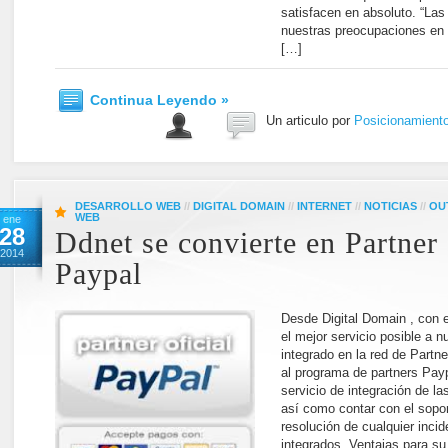
satisfacen en absoluto. “Las
nuestras preocupaciones en 
[…]
Continua Leyendo »
Un articulo por
Posicionamient
DESARROLLO WEB
//
DIGITAL DOMAIN
//
INTERNET
//
NOTICIAS
//
OU
WEB
ene
28
Ddnet se convierte en Partner 
2014
Paypal
Desde Digital Domain , con e
el mejor servicio posible a 
integrado en la red de Partn
al programa de partners Pay
servicio de integración de l
así como contar con el sopor
resolución de cualquier inci
integrados. Ventajas para su