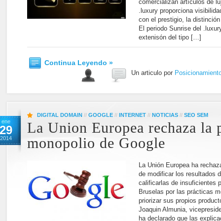
comercializan artículos de lu
.luxury proporciona visibilid
con el prestigio, la distinció
El periodo Sunrise del .luxury
extenisón del tipo […]
Continua Leyendo »
Un articulo por
Posicionamient
DIGITAL DOMAIN
//
GOOGLE
//
INTERNET
//
NOTICIAS
//
SEO SEM
ene
La Union Europea rechaza la p
29
2014
monopolio de Google
La Unión Europea ha rechaza
de modificar los resultados
calificarlas de insuficientes
Bruselas por las prácticas m
priorizar sus propios product
Joaquin Almunia, vicepreside
ha declarado que las explic