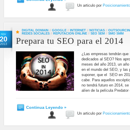
Un articulo por
Posicionamient
DIGITAL DOMAIN
//
GOOGLE
//
INTERNET
//
NOTICIAS
//
OUTSOURCI
REDES SOCIALES
//
REPUTACION ONLINE
//
SEO SEM
//
SMO SMM
nov
20
Prepara tu SEO para el 2014
2013
¿Las empresas tendrán que 
dedicados al SEO? Nos apro
meses del año 2013, un año 
en el mundo del SEO, y las 
suponer, que el SEO en 201
cabe. Para aquellos escépti
no tendrá futuro en 2014, s
alíen de la película Predator
Continua Leyendo »
Un articulo por
Posicionamient