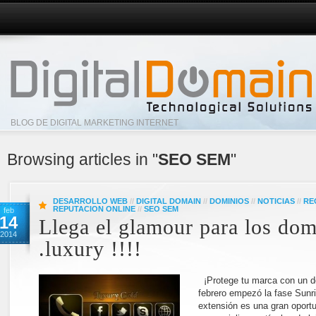
BLOG DE DIGITAL MARKETING INTERNET
Browsing articles in "
SEO SEM
"
DESARROLLO WEB
//
DIGITAL DOMAIN
//
DOMINIOS
//
NOTICIAS
//
RE
REPUTACION ONLINE
//
SEO SEM
feb
14
Llega el glamour para los dom
2014
.luxury !!!!
¡Protege tu marca con un do
febrero empezó la fase Sunri
extensión es una gran oport