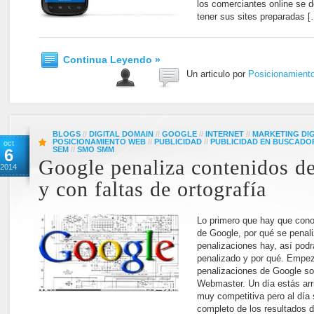
los comerciantes online se 
tener sus sites preparadas 
Continua Leyendo »
Un articulo por
Posicionamient
BLOGS
//
DIGITAL DOMAIN
//
GOOGLE
//
INTERNET
//
MARKETING DIG
POSICIONAMIENTO WEB
//
PUBLICIDAD
//
PUBLICIDAD EN BUSCADO
oct
SEM
//
SMO SMM
6
Google penaliza contenidos de
2014
y con faltas de ortografía
Lo primero que hay que cono
de Google, por qué se penali
penalizaciones hay, así podrá
penalizado y por qué. Empe
penalizaciones de Google son
Webmaster. Un día estás arri
muy competitiva pero al día 
completo de los resultados 