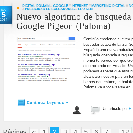
DIGITAL DOMAIN
//
GOOGLE
//
INTERNET
//
MARKETING DIGITAL
//
NO
//
PUBLICIDAD EN BUSCADORES
//
SEO SEM
ago
5
Nuevo algoritmo de busqueda
2014
Google Pigeon (Paloma)
Continúa creciendo el circo p
buscador acaba de lanzar G
Español) una nueva actualiz
búsqueda orientada a regular
momento parece ser que Goo
sido aplicado en Estados Un
podemos esperar que esta n
alcanzará nuestro país en l
hemos comentado, el ámbito
Paloma va a focalizarse en 
Continua Leyendo »
Un articulo por
Po
Páginas:
«
1
2
3
4
5
6
7
...
12