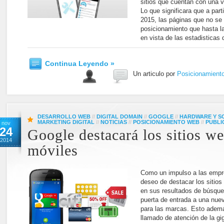
sitios que cuentan con una 
Lo que significara que a parti
2015, las páginas que no se
posicionamiento que hasta la
en vista de las estadisticas
Continua Leyendo »
Un articulo por
Posicionamient
DESARROLLO WEB
//
DIGITAL DOMAIN
//
GOOGLE
//
HARDWARE Y S
MARKETING DIGITAL
//
NOTICIAS
//
POSICIONAMIENTO WEB
//
PUBLI
nov
24
Google destacará los sitios w
2014
móviles
Como un impulso a las empr
deseo de destacar los sitio
en sus resultados de búsque
puerta de entrada a una nuev
para las marcas. Esto ademá
llamado de atención de la gig