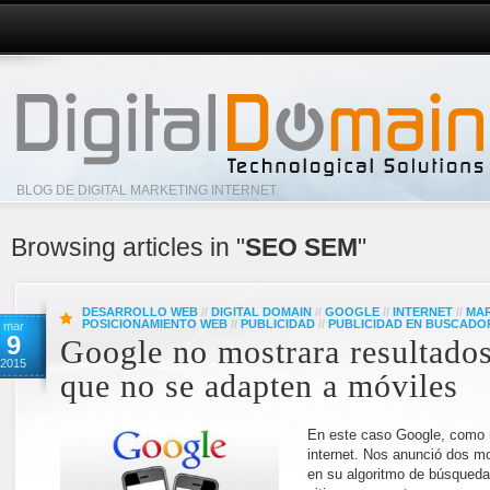
BLOG DE DIGITAL MARKETING INTERNET
Browsing articles in "
SEO SEM
"
DESARROLLO WEB
//
DIGITAL DOMAIN
//
GOOGLE
//
INTERNET
//
MAR
POSICIONAMIENTO WEB
//
PUBLICIDAD
//
PUBLICIDAD EN BUSCADO
mar
9
Google no mostrara resultados
2015
que no se adapten a móviles
En este caso Google, como 
internet. Nos anunció dos m
en su algoritmo de búsqueda 