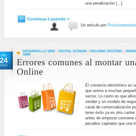
una penalización […]
Continua Leyendo »
Un articulo por
Posicionamient
DESARROLLO WEB
//
DIGITAL DOMAIN
//
HOUSING HOSTING
//
MARK
SMM
sep
24
Errores comunes al montar un
2014
Online
El comercio electrónico es un
que anima a muchas pequeña
sector. Lo cierto es que ello
vender y un modelo de negoc
canal de comercialización p
tener éxito ya es otro canta
antes de empezar conviene es
pecados capitales que una t