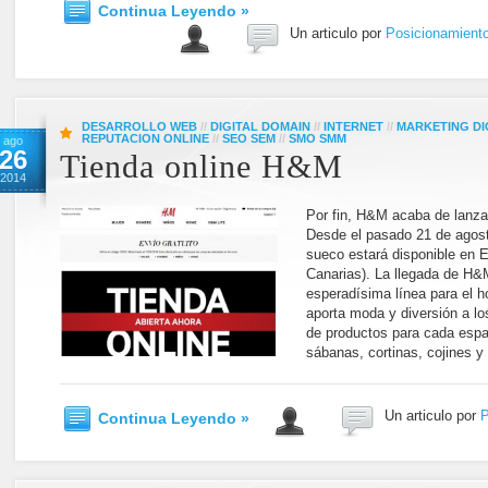
Continua Leyendo »
Un articulo por
Posicionamient
DESARROLLO WEB
//
DIGITAL DOMAIN
//
INTERNET
//
MARKETING DI
REPUTACION ONLINE
//
SEO SEM
//
SMO SMM
ago
26
Tienda online H&M
2014
Por fin, H&M acaba de lanzar
Desde el pasado 21 de agosto
sueco estará disponible en E
Canarias). La llegada de H&M
esperadísima línea para el
aporta moda y diversión a lo
de productos para cada espac
sábanas, cortinas, cojines y
Un articulo por
P
Continua Leyendo »