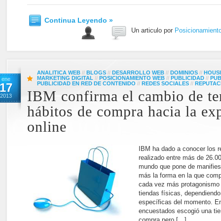
Continua Leyendo »
Un articulo por
Posicionamient
ANALITICA WEB
//
BLOGS
//
DESARROLLO WEB
//
DOMINIOS
//
HOUS
MARKETING DIGITAL
//
POSICIONAMIENTO WEB
//
PUBLICIDAD
//
PUB
ene
PUBLICIDAD EN RED DE CONTENIDO
//
REDES SOCIALES
//
REPUTAC
17
IBM confirma el cambio de te
2013
hábitos de compra hacia la ex
online
IBM ha dado a conocer los r
realizado entre más de 26.0
mundo que pone de manifies
más la forma en la que comp
cada vez más protagonismo f
tiendas físicas, dependiend
específicas del momento. E
encuestados escogió una tien
compra pero […]