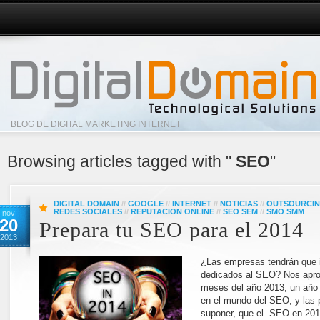
BLOG DE DIGITAL MARKETING INTERNET
Browsing articles tagged with "
SEO
"
DIGITAL DOMAIN
//
GOOGLE
//
INTERNET
//
NOTICIAS
//
OUTSOURCI
REDES SOCIALES
//
REPUTACION ONLINE
//
SEO SEM
//
SMO SMM
nov
20
Prepara tu SEO para el 2014
2013
¿Las empresas tendrán que 
dedicados al SEO? Nos apro
meses del año 2013, un año 
en el mundo del SEO, y las 
suponer, que el SEO en 201