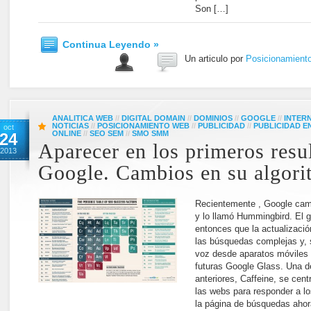
Son […]
Continua Leyendo »
Un articulo por
Posicionamient
ANALITICA WEB
//
DIGITAL DOMAIN
//
DOMINIOS
//
GOOGLE
//
INTER
NOTICIAS
//
POSICIONAMIENTO WEB
//
PUBLICIDAD
//
PUBLICIDAD 
oct
ONLINE
//
SEO SEM
//
SMO SMM
24
Aparecer en los primeros resu
2013
Google. Cambios en su algori
Recientemente , Google cam
y lo llamó Hummingbird. El g
entonces que la actualizació
las búsquedas complejas y, s
voz desde aparatos móviles 
futuras Google Glass. Una d
anteriores, Caffeine, se cen
las webs para responder a lo
la página de búsquedas ahor