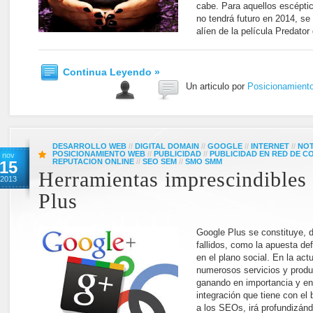
cabe. Para aquellos escépti
no tendrá futuro en 2014, s
alíen de la película Predator
Continua Leyendo »
Un articulo por
Posicionamient
DESARROLLO WEB
//
DIGITAL DOMAIN
//
GOOGLE
//
INTERNET
//
NOT
POSICIONAMIENTO WEB
//
PUBLICIDAD
//
PUBLICIDAD EN RED DE C
nov
REPUTACION ONLINE
//
SEO SEM
//
SMO SMM
15
Herramientas imprescindibles
2013
Plus
Google Plus se constituye, 
fallidos, como la apuesta defi
en el plano social. En la act
numerosos servicios y produ
ganando en importancia y en 
integración que tiene con el
a los SEOs, irá profundizán