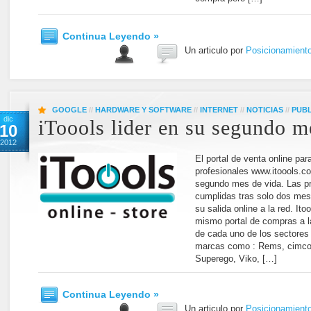
Continua Leyendo »
Un articulo por
Posicionamient
GOOGLE
//
HARDWARE Y SOFTWARE
//
INTERNET
//
NOTICIAS
//
PUBL
dic
iToools lider en su segundo m
10
2012
El portal de venta online par
profesionales www.itoools.co
segundo mes de vida. Las pr
cumplidas tras solo dos mes
su salida online a la red. It
mismo portal de compras a 
de cada uno de los sectores
marcas como : Rems, cimco
Superego, Viko, […]
Continua Leyendo »
Un articulo por
Posicionamient