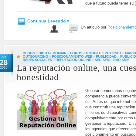
que a futuro pueda tener su 
Continua Leyendo »
Un articulo por
Posicionamient
BLOGS
//
DIGITAL DOMAIN
//
FOROS
//
GOOGLE
//
INTERNET
//
MARKE
OUTSOURCING
//
POSICIONAMIENTO WEB
//
PUBLICIDAD
//
PUBLICI
oct
REDES SOCIALES
//
REPUTACION ONLINE
//
SEO SEM
//
SMO SMM
28
La reputación online, una cue
2013
honestidad
Generar comentarios negativ
competencia puede convertir
útil. Antes de que internet 
que construir una reputación
millones de dispositivos con
compulsivamente por otros ta
gestionar la reputación. En 
las agencias que ofrecen ac
posicionamiento en buscador