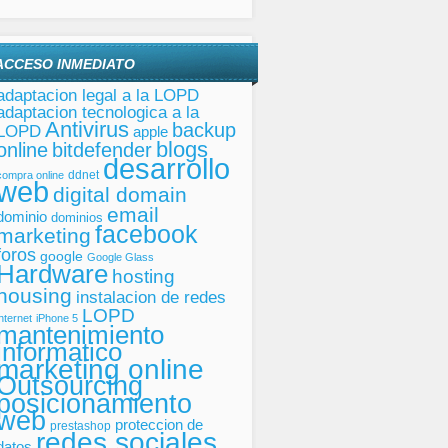
ACCESO INMEDIATO
adaptacion legal a la LOPD
adaptacion tecnologica a la
Antivirus
backup
LOPD
apple
blogs
online
bitdefender
desarrollo
ddnet
compra online
web
digital domain
email
dominio
dominios
facebook
marketing
foros
google
Google Glass
Hardware
hosting
housing
instalacion de redes
LOPD
internet
iPhone 5
mantenimiento
informatico
marketing online
Outsourcing
posicionamiento
web
proteccion de
prestashop
redes sociales
datos