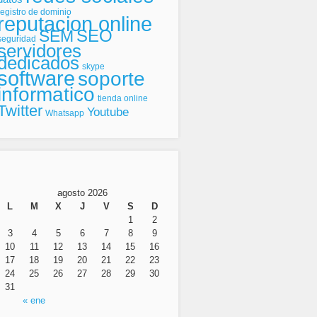
registro de dominio
reputacion online
SEO
SEM
seguridad
servidores
dedicados
skype
software
soporte
informatico
tienda online
Twitter
Youtube
Whatsapp
agosto 2026
L
M
X
J
V
S
D
1
2
3
4
5
6
7
8
9
10
11
12
13
14
15
16
17
18
19
20
21
22
23
24
25
26
27
28
29
30
31
« ene