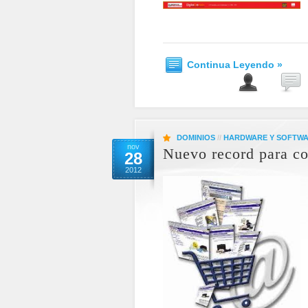
Continua Leyendo »
DOMINIOS
//
HARDWARE Y SOFTW
nov
Nuevo record para co
28
2012