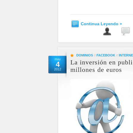
Continua Leyendo »
DOMINIOS
//
FACEBOOK
//
INTERN
may
La inversión en publi
4
millones de euros
2012