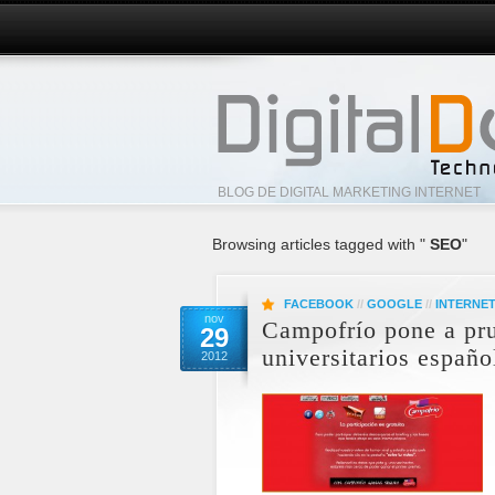
BLOG DE DIGITAL MARKETING INTERNET
Browsing articles tagged with "
SEO
"
FACEBOOK
//
GOOGLE
//
INTERNE
nov
Campofrío pone a pru
29
universitarios españo
2012