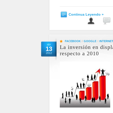
Continua Leyendo »
FACEBOOK
//
GOOGLE
//
INTERNE
abr
La inversión en disp
13
respecto a 2010
2012