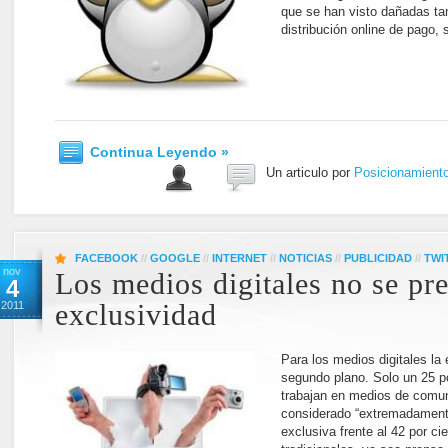
que se han visto dañadas tan
distribución online de pago,
Continua Leyendo »
Un articulo por
Posicionamient
FACEBOOK
//
GOOGLE
//
INTERNET
//
NOTICIAS
//
PUBLICIDAD
//
TWI
nov
Los medios digitales no se pr
4
2011
exclusividad
Para los medios digitales la
segundo plano. Solo un 25 p
trabajan en medios de comun
considerado “extremadamente
exclusiva frente al 42 por c