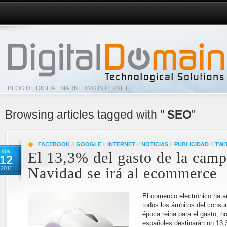
BLOG DE DIGITAL MARKETING INTERNET
Browsing articles tagged with "
SEO
"
FACEBOOK
//
GOOGLE
//
INTERNET
//
NOTICIAS
//
PUBLICIDAD
//
TWI
nov
El 13,3% del gasto de la cam
12
2011
Navidad se irá al ecommerce
El comercio electrónico ha 
todos los ámbitos del consu
época reina para el gasto, n
españoles destinarán un 13