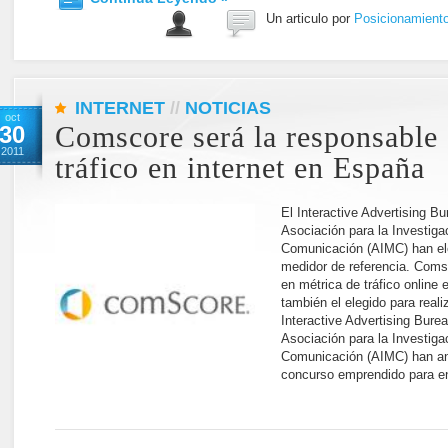
Un articulo por
Posicionamient
INTERNET
//
NOTICIAS
oct
30
Comscore será la responsable 
2011
tráfico en internet en España
El Interactive Advertising Bu
Asociación para la Investig
Comunicación (AIMC) han e
medidor de referencia. Comsc
en métrica de tráfico online
también el elegido para reali
Interactive Advertising Burea
Asociación para la Investig
Comunicación (AIMC) han anu
concurso emprendido para e