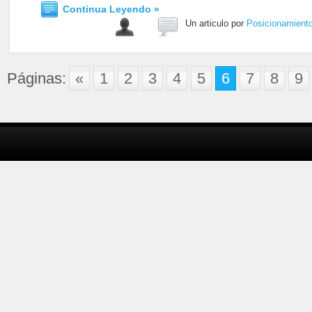
Continua Leyendo »
Un articulo por
Posicionamient
Páginas:
«
1
2
3
4
5
6
7
8
9