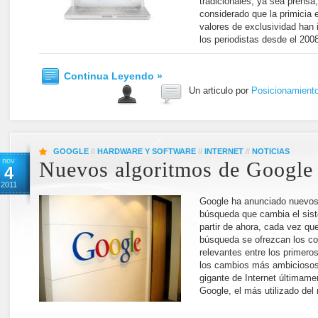
tradicionales, ya sea prensa,
considerado que la primicia 
valores de exclusividad han 
los periodistas desde el 200
Continua Leyendo »
Un articulo por
Posicionamient
GOOGLE
//
HARDWARE Y SOFTWARE
//
INTERNET
//
NOTICIAS
nov
Nuevos algoritmos de Google
4
2011
Google ha anunciado nuevos
búsqueda que cambia el sist
partir de ahora, cada vez qu
búsqueda se ofrezcan los co
relevantes entre los primero
los cambios más ambiciosos
gigante de Internet últimam
Google, el más utilizado del