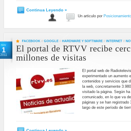
Continua Leyendo »
Un articulo por
Posicionamient
FACEBOOK
//
GOOGLE
//
HARDWARE Y SOFTWARE
//
INTERNET
//
NO
nov
El portal de RTVV recibe cerc
1
2011
millones de visitas
El portal web de Radiotelev
experimentado un aumento en 
contenidos y servicios que d
la web, concretamente 3.980
visitado la página. Según ha
comunicado, en lo que va de
páginas y se han registrado 3
largo de este período de tie
Continua Leyendo »